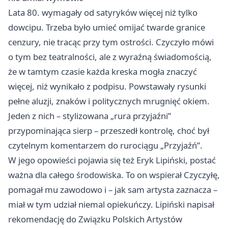
Lata 80. wymagały od satyryków więcej niż tylko
dowcipu. Trzeba było umieć omijać twarde granice
cenzury, nie tracąc przy tym ostrości. Czyczyło mówi
o tym bez teatralności, ale z wyraźną świadomością,
że w tamtym czasie każda kreska mogła znaczyć
więcej, niż wynikało z podpisu. Powstawały rysunki
pełne aluzji, znaków i politycznych mrugnięć okiem.
Jeden z nich – stylizowana „rura przyjaźni”
przypominająca sierp – przeszedł kontrolę, choć był
czytelnym komentarzem do rurociągu „Przyjaźń”.
W jego opowieści pojawia się też Eryk Lipiński, postać
ważna dla całego środowiska. To on wspierał Czyczyłę,
pomagał mu zawodowo i – jak sam artysta zaznacza –
miał w tym udział niemal opiekuńczy. Lipiński napisał
rekomendację do Związku Polskich Artystów