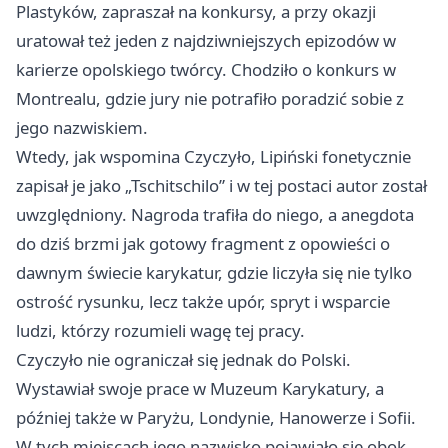
Plastyków, zapraszał na konkursy, a przy okazji
uratował też jeden z najdziwniejszych epizodów w
karierze opolskiego twórcy. Chodziło o konkurs w
Montrealu, gdzie jury nie potrafiło poradzić sobie z
jego nazwiskiem.
Wtedy, jak wspomina Czyczyło, Lipiński fonetycznie
zapisał je jako „Tschitschilo” i w tej postaci autor został
uwzględniony. Nagroda trafiła do niego, a anegdota
do dziś brzmi jak gotowy fragment z opowieści o
dawnym świecie karykatur, gdzie liczyła się nie tylko
ostrość rysunku, lecz także upór, spryt i wsparcie
ludzi, którzy rozumieli wagę tej pracy.
Czyczyło nie ograniczał się jednak do Polski.
Wystawiał swoje prace w Muzeum Karykatury, a
później także w Paryżu, Londynie, Hanowerze i Sofii.
W tych miejscach jego nazwisko pojawiało się obok