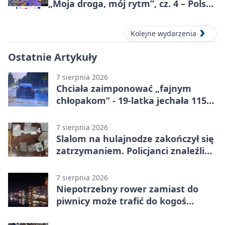
„Moja droga, mój rytm”, cz. 4 – Polska
i świat
Kolejne wydarzenia
Ostatnie Artykuły
7 sierpnia 2026
Chciała zaimponować „fajnym
chłopakom” - 19-latka jechała 115
km/h
7 sierpnia 2026
Slalom na hulajnodze zakończył się
zatrzymaniem. Policjanci znaleźli
narkotyki
7 sierpnia 2026
Niepotrzebny rower zamiast do
piwnicy może trafić do kogoś
innego