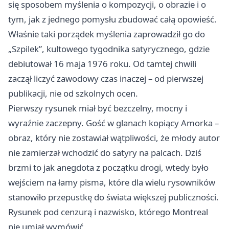
się sposobem myślenia o kompozycji, o obrazie i o
tym, jak z jednego pomysłu zbudować całą opowieść.
Właśnie taki porządek myślenia zaprowadził go do
„Szpilek”, kultowego tygodnika satyrycznego, gdzie
debiutował 16 maja 1976 roku. Od tamtej chwili
zaczął liczyć zawodowy czas inaczej – od pierwszej
publikacji, nie od szkolnych ocen.
Pierwszy rysunek miał być bezczelny, mocny i
wyraźnie zaczepny. Gość w glanach kopiący Amorka –
obraz, który nie zostawiał wątpliwości, że młody autor
nie zamierzał wchodzić do satyry na palcach. Dziś
brzmi to jak anegdota z początku drogi, wtedy było
wejściem na łamy pisma, które dla wielu rysowników
stanowiło przepustkę do świata większej publiczności.
Rysunek pod cenzurą i nazwisko, którego Montreal
nie umiał wymówić