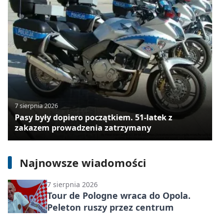
7 sierpnia 2026
Pasy były dopiero początkiem. 51-latek z
zakazem prowadzenia zatrzymany
7 sierpnia 2026
Niepotrzebny rower zamiast do
piwnicy może trafić do kogoś innego
Najnowsze wiadomości
7 sierpnia 2026
Tour de Pologne wraca do Opola.
Peleton ruszy przez centrum