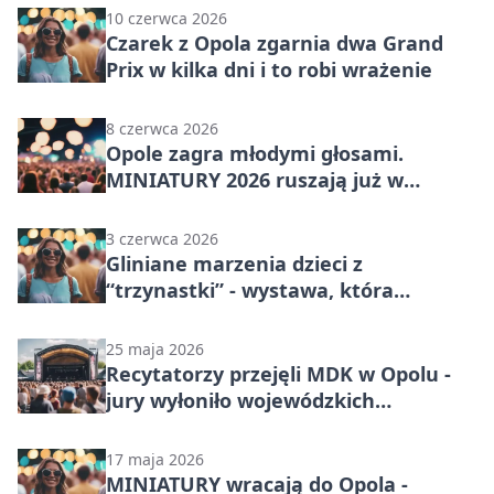
10 czerwca 2026
Czarek z Opola zgarnia dwa Grand
Prix w kilka dni i to robi wrażenie
8 czerwca 2026
Opole zagra młodymi głosami.
MINIATURY 2026 ruszają już w
czwartek
3 czerwca 2026
Gliniane marzenia dzieci z
“trzynastki” - wystawa, która
pokazuje, że sztuka nie zna granic
25 maja 2026
Recytatorzy przejęli MDK w Opolu -
jury wyłoniło wojewódzkich
finalistów
17 maja 2026
MINIATURY wracają do Opola -