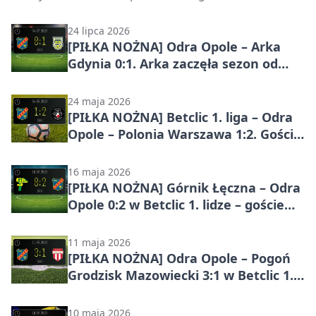
24 lipca 2026
[PIŁKA NOŻNA] Odra Opole – Arka
Gdynia 0:1. Arka zaczęła sezon od
zwycięstwa w Betclic 1. lidze
24 maja 2026
[PIŁKA NOŻNA] Betclic 1. liga – Odra
Opole – Polonia Warszawa 1:2. Goście
odwrócili losy meczu w Opolu
16 maja 2026
[PIŁKA NOŻNA] Górnik Łęczna – Odra
Opole 0:2 w Betclic 1. lidze – goście
skuteczni w Łęcznej
11 maja 2026
[PIŁKA NOŻNA] Odra Opole – Pogoń
Grodzisk Mazowiecki 3:1 w Betclic 1.
lidze – gospodarze dopięli swego na
Itaka Arenie
10 maja 2026