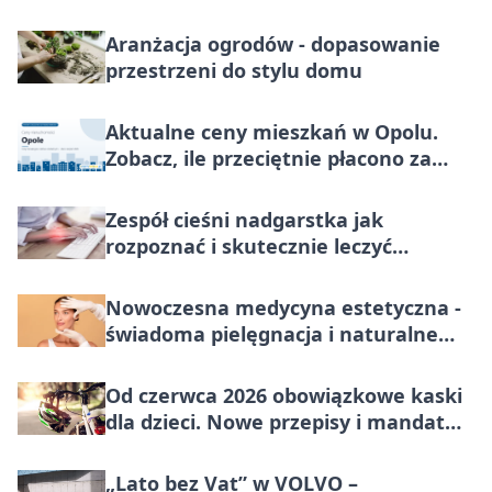
Aranżacja ogrodów - dopasowanie
przestrzeni do stylu domu
Aktualne ceny mieszkań w Opolu.
Zobacz, ile przeciętnie płacono za
metr nieruchomości do końca lipca
2026
Zespół cieśni nadgarstka jak
rozpoznać i skutecznie leczyć
dolegliwość?
Nowoczesna medycyna estetyczna -
świadoma pielęgnacja i naturalne
odmłodzenie
Od czerwca 2026 obowiązkowe kaski
dla dzieci. Nowe przepisy i mandat
100 zł
„Lato bez Vat” w VOLVO –