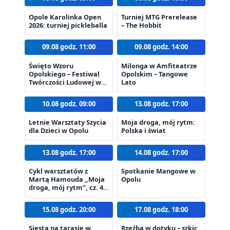
Opole Karolinka Open
Turniej MTG Prerelease
2026: turniej pickleballa
– The Hobbit
09.08 godz. 11:00
09.08 godz. 14:00
Święto Wzoru
Milonga w Amfiteatrze
Opolskiego – Festiwal
Opolskim – Tangowe
Twórczości Ludowej w
Lato
Opolu
10.08 godz. 09:00
13.08 godz. 17:00
Letnie Warsztaty Szycia
Moja droga, mój rytm:
dla Dzieci w Opolu
Polska i świat
13.08 godz. 17:00
14.08 godz. 17:00
Cykl warsztatów z
Spotkanie Mangowe w
Martą Hamouda „Moja
Opolu
droga, mój rytm”, cz. 4 –
Polska i świat
15.08 godz. 20:00
17.08 godz. 18:00
Siesta na tarasie w
Rzeźba w dotyku – szkic