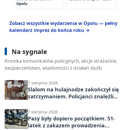
Opolu
Zobacz wszystkie wydarzenia w Opolu — pełny
kalendarz imprez do końca roku →
7 sierpnia 2026
Chciała zaimponować „fajnym
Na sygnale
chłopakom” - 19-latka jechała 115
Kronika komunikatów policyjnych, akcje strażackie,
km/h
bezpieczeństwo, wiadomości z działań służb
7 sierpnia 2026
Slalom na hulajnodze zakończył się
zatrzymaniem. Policjanci znaleźli
narkotyki
7 sierpnia 2026
Pasy były dopiero początkiem. 51-
latek z zakazem prowadzenia