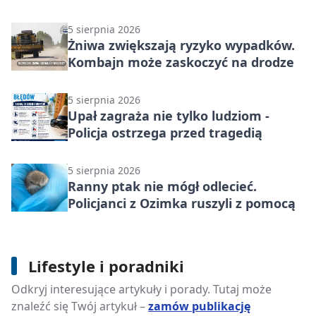
5 sierpnia 2026
Żniwa zwiększają ryzyko wypadków.
Kombajn może zaskoczyć na drodze
5 sierpnia 2026
Upał zagraża nie tylko ludziom -
Policja ostrzega przed tragedią
5 sierpnia 2026
Ranny ptak nie mógł odlecieć.
Policjanci z Ozimka ruszyli z pomocą
Lifestyle i poradniki
Jak przygotować działkę pod odwierty
Odkryj interesujące artykuły i porady. Tutaj może
pod gruntową pompę ciepła?
znaleźć się Twój artykuł –
zamów publikację