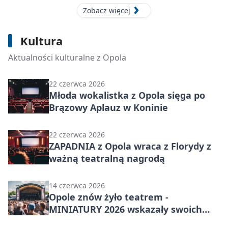
Zobacz więcej
6 lipca 2026
Kultura
Rekrutacja w MDK Opole wchodzi w
decydującą fazę
Aktualności kulturalne z Opola
22 czerwca 2026
Młoda wokalistka z Opola sięga po
Brązowy Aplauz w Koninie
22 czerwca 2026
ZAPADNIA z Opola wraca z Florydy z
ważną teatralną nagrodą
14 czerwca 2026
Opole znów żyło teatrem -
MINIATURY 2026 wskazały swoich
laureatów