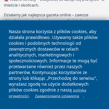
mieście i okolicach.
Działamy jak najlepsza gazeta online – zawsze
aktualnie, wiarygodnie i z sercem dla lokalnej
społeczności. Dołącz do naszych stałych czytelników i
Nasza strona korzysta z plików cookies, aby
bądź na bieżąco z Opolem!
działała prawidłowo. Używamy także plików
faktyopole.pl – Twoje miejskie oko i ucho!
cookies i podobnych technologii od
zewnętrznych dostawców w celach
Copyright © 2026 faktyopole.pl Wszystkie prawa zastrzeżone.
analitycznych, marketingowych i
społecznościowych. Informacje te mogą być
przetwarzane również przez naszych
Polityka
Polityka
News
Autorzy
partnerów. Kontynuując korzystanie ze
Prywatności
Cookies
strony lub klikając „Przechodzę do serwisu",
wyrażasz zgodę na użycie dodatkowych
plików cookies zgodnie z naszą
polityką
.
.
prywatności
Zaawansowane ustawienia