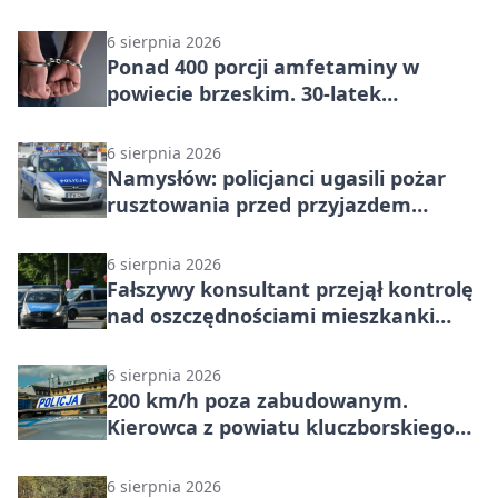
zatrzymany
6 sierpnia 2026
Ponad 400 porcji amfetaminy w
powiecie brzeskim. 30-latek
zatrzymany
6 sierpnia 2026
Namysłów: policjanci ugasili pożar
rusztowania przed przyjazdem
strażaków
6 sierpnia 2026
Fałszywy konsultant przejął kontrolę
nad oszczędnościami mieszkanki
Krapkowic
6 sierpnia 2026
200 km/h poza zabudowanym.
Kierowca z powiatu kluczborskiego
stracił uprawnienia
6 sierpnia 2026