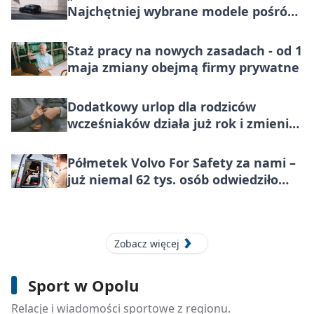
Najchętniej wybrane modele pośród
marek premium w Polsce, teraz
korzystniej o wartość większą niż VAT
Staż pracy na nowych zasadach - od 1
maja zmiany obejmą firmy prywatne
Dodatkowy urlop dla rodziców
wcześniaków działa już rok i zmienia
codzienność rodzin
Półmetek Volvo For Safety za nami –
już niemal 62 tys. osób odwiedziło
miasteczko bezpieczeństwa
Zobacz więcej
3 sierpnia 2026
[PIŁKA NOŻNA] Chrobry Głogów –
Sport w Opolu
Odra Opole 0:1. Odra wygrywa w 2.
kolejce Betclic 1. ligi
Relacje i wiadomości sportowe z regionu.