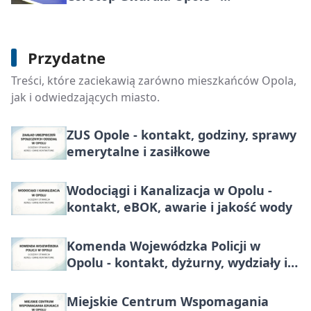
Piotrkowianin Piotrków Trybunalski
28:27. Dramatyczna końcówka i
ważne punkty w Opolu
Wojewódzki Inspektorat Inspekcji
Przydatne
Handlowej w Opolu - kontakt, godziny
Treści, które zaciekawią zarówno mieszkańców Opola,
i zakres działań
jak i odwiedzających miasto.
ZUS Opole - kontakt, godziny, sprawy
emerytalne i zasiłkowe
Wodociągi i Kanalizacja w Opolu -
kontakt, eBOK, awarie i jakość wody
Komenda Wojewódzka Policji w
Opolu - kontakt, dyżurny, wydziały i
sprawy administracyjne
Miejskie Centrum Wspomagania