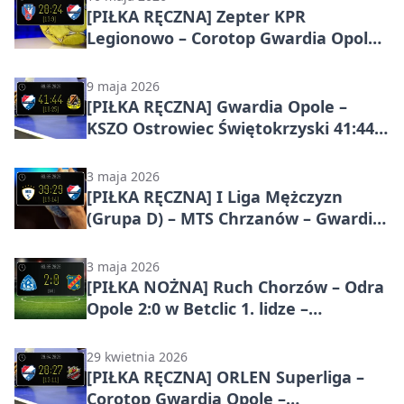
[PIŁKA RĘCZNA] Zepter KPR
Legionowo – Corotop Gwardia Opole
28:24 w ORLEN Superlidze –
gospodarze lepsi po mocnym
9 maja 2026
pierwszym kwadransie
[PIŁKA RĘCZNA] Gwardia Opole –
KSZO Ostrowiec Świętokrzyski 41:44
w I Lidze Mężczyzn (Grupa D) – goście
wygrywają ostatni mecz sezonu
3 maja 2026
[PIŁKA RĘCZNA] I Liga Mężczyzn
(Grupa D) – MTS Chrzanów – Gwardia
Opole 39:29. Gospodarze wyraźnie
lepsi w 25. kolejce
3 maja 2026
[PIŁKA NOŻNA] Ruch Chorzów – Odra
Opole 2:0 w Betclic 1. lidze –
skuteczny start gospodarzy
29 kwietnia 2026
[PIŁKA RĘCZNA] ORLEN Superliga –
Corotop Gwardia Opole –