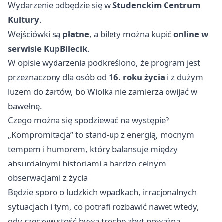
Wydarzenie odbędzie się w
Studenckim Centrum
Kultury
.
Wejściówki są
płatne
, a bilety można kupić
online w
serwisie KupBilecik
.
W opisie wydarzenia podkreślono, że program jest
przeznaczony dla osób od
16. roku życia
i z dużym
luzem do żartów, bo Wiolka nie zamierza owijać w
bawełnę.
Czego można się spodziewać na występie?
„Kompromitacja” to stand-up z energią, mocnym
tempem i humorem, który balansuje między
absurdalnymi historiami a bardzo celnymi
obserwacjami z życia
Będzie sporo o ludzkich wpadkach, irracjonalnych
sytuacjach i tym, co potrafi rozbawić nawet wtedy,
gdy rzeczywistość bywa trochę zbyt poważna.