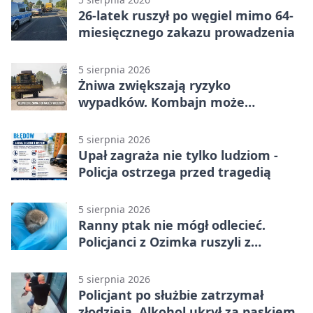
26-latek ruszył po węgiel mimo 64-
miesięcznego zakazu prowadzenia
5 sierpnia 2026
Żniwa zwiększają ryzyko
wypadków. Kombajn może
zaskoczyć na drodze
5 sierpnia 2026
Upał zagraża nie tylko ludziom -
Policja ostrzega przed tragedią
5 sierpnia 2026
Ranny ptak nie mógł odlecieć.
Policjanci z Ozimka ruszyli z
pomocą
5 sierpnia 2026
Policjant po służbie zatrzymał
złodzieja. Alkohol ukrył za paskiem