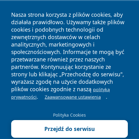
Nasza strona korzysta z plików cookies, aby
działała prawidłowo. Używamy także plików
cookies i podobnych technologii od
zewnętrznych dostawców w celach
analitycznych, marketingowych i
społecznościowych. Informacje te mogą być
przetwarzane również przez naszych
Copyright © 2026 faktyopole.pl Wszystkie prawa zastrzeżone.
partnerów. Kontynuując korzystanie ze
strony lub klikając „Przechodzę do serwisu",
wyrażasz zgodę na użycie dodatkowych
Polityka
Polityka
News
Autorzy
plików cookies zgodnie z naszą
polityką
Prywatności
Cookies
.
.
prywatności
Zaawansowane ustawienia
Polityka Cookies
Przejdź do serwisu