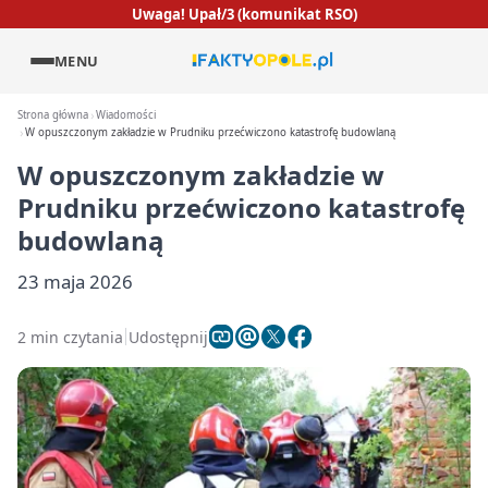
Uwaga! Upał/3 (komunikat RSO)
MENU
Strona główna
Wiadomości
W opuszczonym zakładzie w Prudniku przećwiczono katastrofę budowlaną
W opuszczonym zakładzie w
Prudniku przećwiczono katastrofę
budowlaną
23 maja 2026
2 min czytania
Udostępnij