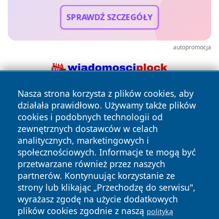
SPRAWDŹ SZCZEGÓŁY
autopromocja
Nasza strona korzysta z plików cookies, aby
działała prawidłowo. Używamy także plików
cookies i podobnych technologii od
zewnętrznych dostawców w celach
analitycznych, marketingowych i
społecznościowych. Informacje te mogą być
Copyright © 2026 faktyopole.pl Wszystkie prawa zastrzeżone.
przetwarzane również przez naszych
partnerów. Kontynuując korzystanie ze
strony lub klikając „Przechodzę do serwisu",
Polityka
Polityka
News
Autorzy
wyrażasz zgodę na użycie dodatkowych
Prywatności
Cookies
plików cookies zgodnie z naszą
polityką