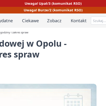
Uwaga! Upał/3 (komunikat RSO)
Uwaga! Burze/2 (komunikat RSO)
ydatne
Ciekawe
Zobacz
Kontakt
 godziny i zakres spraw
dowej w Opolu -
kres spraw