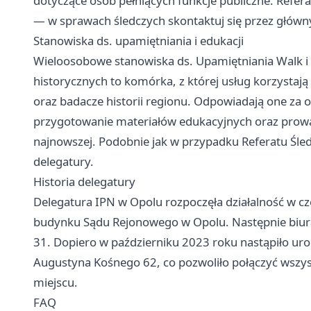
dotyczące osób pełniących funkcje publiczne. Refer
— w sprawach śledczych skontaktuj się przez główny
Stanowiska ds. upamiętniania i edukacji
Wieloosobowe stanowiska ds. Upamiętniania Walk i
historycznych to komórka, z której usług korzystaj
oraz badacze historii regionu. Odpowiadają one za 
przygotowanie materiałów edukacyjnych oraz prowa
najnowszej. Podobnie jak w przypadku Referatu Śled
delegatury.
Historia delegatury
Delegatura IPN w Opolu rozpoczęła działalność w c
budynku Sądu Rejonowego w Opolu. Następnie biura 
31. Dopiero w październiku 2023 roku nastąpiło uroc
Augustyna Kośnego 62, co pozwoliło połączyć wszy
miejscu.
FAQ