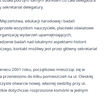
at działa pod tym samym adresem co cała delegatura
 sekretariat delegatury.
 Męczeństwa, edukacji narodowej i badań
ą przede wszystkim nauczyciele, placówki oświatowe
organizację wydarzeń upamiętniających,
dzenie badań nad lokalnymi aspektami historii
czego, kontakt możliwy jest przez główny sekretariat
zerwcu 2001 roku, początkowo mieszcząc się w
przeniesiono do kilku pomieszczeń na ul. Oleskiej
zyste otwarcie nowej, własnej siedziby przy ul.
stkie dotychczas rozproszone komórki w jednym