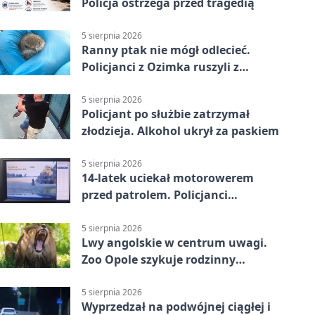
Policja ostrzega przed tragedią
5 sierpnia 2026
Ranny ptak nie mógł odlecieć.
Policjanci z Ozimka ruszyli z
pomocą
5 sierpnia 2026
Policjant po służbie zatrzymał
złodzieja. Alkohol ukrył za paskiem
5 sierpnia 2026
14-latek uciekał motorowerem
przed patrolem. Policjanci
zatrzymali go na ściernisku
5 sierpnia 2026
Lwy angolskie w centrum uwagi.
Zoo Opole szykuje rodzinny
weekend
5 sierpnia 2026
Wyprzedzał na podwójnej ciągłej i