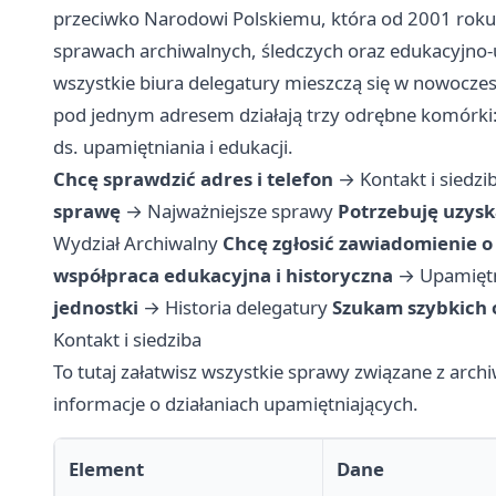
przeciwko Narodowi Polskiemu, która od 2001 rok
sprawach archiwalnych, śledczych oraz edukacyjno-
wszystkie biura delegatury mieszczą się w nowocz
pod jednym adresem działają trzy odrębne komórki: 
ds. upamiętniania i edukacji.
Chcę sprawdzić adres i telefon
→
Kontakt i siedzi
sprawę
→
Najważniejsze sprawy
Potrzebuję uzys
Wydział Archiwalny
Chcę zgłosić zawiadomienie o
współpraca edukacyjna i historyczna
→
Upamiętn
jednostki
→
Historia delegatury
Szukam szybkich 
Kontakt i siedziba
To tutaj załatwisz wszystkie sprawy związane z arch
informacje o działaniach upamiętniających.
Element
Dane