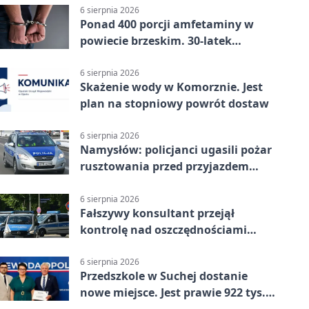
6 sierpnia 2026
Ponad 400 porcji amfetaminy w
powiecie brzeskim. 30-latek
zatrzymany
6 sierpnia 2026
Skażenie wody w Komorznie. Jest
plan na stopniowy powrót dostaw
6 sierpnia 2026
Namysłów: policjanci ugasili pożar
rusztowania przed przyjazdem
strażaków
6 sierpnia 2026
Fałszywy konsultant przejął
kontrolę nad oszczędnościami
mieszkanki Krapkowic
6 sierpnia 2026
Przedszkole w Suchej dostanie
nowe miejsce. Jest prawie 922 tys.
zł wsparcia