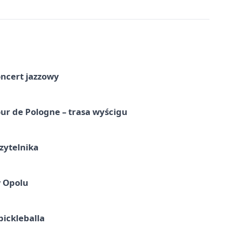
oncert jazzowy
ur de Pologne – trasa wyścigu
zytelnika
w Opolu
pickleballa