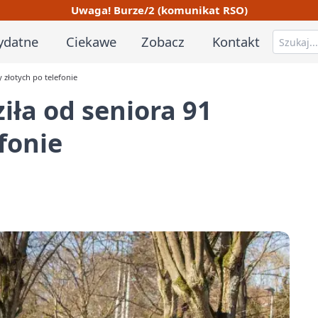
Uwaga! Burze/2 (komunikat RSO)
ydatne
Ciekawe
Zobacz
Kontakt
 złotych po telefonie
iła od seniora 91
efonie