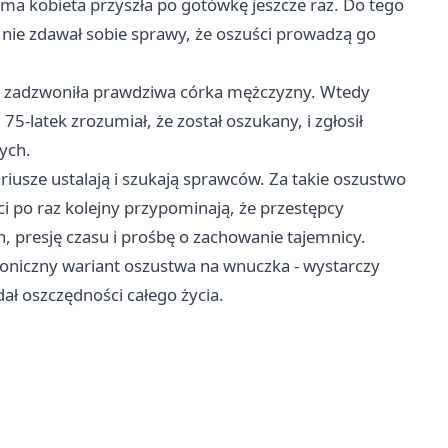
ama kobieta przyszła po gotówkę jeszcze raz. Do tego
nie zdawał sobie sprawy, że oszuści prowadzą go
y zadzwoniła prawdziwa córka mężczyzny. Wtedy
75-latek zrozumiał, że został oszukany, i zgłosił
tych.
iusze ustalają i szukają sprawców. Za takie oszustwo
nci po raz kolejny przypominają, że przestępcy
, presję czasu i prośbę o zachowanie tajemnicy.
efoniczny wariant oszustwa na wnuczka - wystarczy
dał oszczędności całego życia.