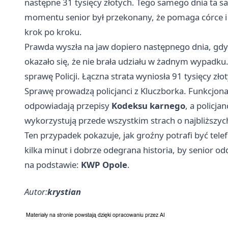
następne 31 tysięcy złotych. Tego samego dnia ta s
momentu senior był przekonany, że pomaga córce i 
krok po kroku.
Prawda wyszła na jaw dopiero następnego dnia, gd
okazało się, że nie brała udziału w żadnym wypadku. 
sprawę Policji. Łączna strata wyniosła 91 tysięcy zło
Sprawę prowadzą policjanci z Kluczborka. Funkcjonar
odpowiadają przepisy
Kodeksu karnego
, a policja
wykorzystują przede wszystkim strach o najbliższych
Ten przypadek pokazuje, jak groźny potrafi być tel
kilka minut i dobrze odegrana historia, by senior od
na podstawie:
KWP Opole
.
Autor:
krystian