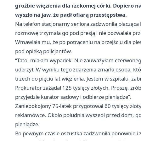
groźbie więzienia dla rzekomej córki. Dopiero n
wyszło na jaw, że padł ofiarą przestępstwa.
Na telefon stacjonarny seniora zadzwoniła płacząca k
rozmowę trzymała go pod presją i nie pozwalała prze
Wmawiała mu, że po potrąceniu na przejściu dla pie
pod opieką policjantów.
“Tato, miałam wypadek. Nie zauważyłam czerwonego
uderzył. W wyniku tego zdarzenia zmarła osoba, k
trzech do pięciu lat więzienia. Jestem w szpitalu, za
Prokurator zażądał 125 tysięcy złotych. Proszę, zró
przyjedzie kurator sądowy i odbierze pieniądze”.
Zaniepokojony 75-latek przygotował 60 tysięcy złoty
reklamówce. Około południa wyszedł przed dom, gdzi
pieniądze.
Po pewnym czasie oszustka zadzwoniła ponownie i z