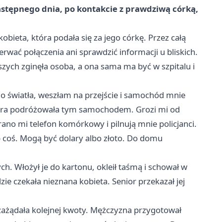
astępnego dnia, po kontakcie z prawdziwą córką,
obieta, która podała się za jego córkę. Przez całą
rwać połączenia ani sprawdzić informacji u bliskich.
szych zginęła osoba, a ona sama ma być w szpitalu i
 światła, weszłam na przejście i samochód mnie
tóra podróżowała tym samochodem. Grozi mi od
brano mi telefon komórkowy i pilnują mnie policjanci.
b coś. Mogą być dolary albo złoto. Do domu
ch. Włożył je do kartonu, okleił taśmą i schował w
e czekała nieznana kobieta. Senior przekazał jej
ażądała kolejnej kwoty. Mężczyzna przygotował