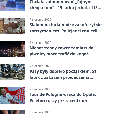
Chciała zaimponować „fajnym
chłopakom” - 19-latka jechała 115
km/h
7 sierpnia 2026
Slalom na hulajnodze zakończył się
zatrzymaniem. Policjanci znaleźli
narkotyki
7 sierpnia 2026
Niepotrzebny rower zamiast do
piwnicy może trafić do kogoś
innego
7 sierpnia 2026
Pasy były dopiero początkiem. 51-
latek z zakazem prowadzenia
zatrzymany
7 sierpnia 2026
Tour de Pologne wraca do Opola.
Peleton ruszy przez centrum
6 sierpnia 2026