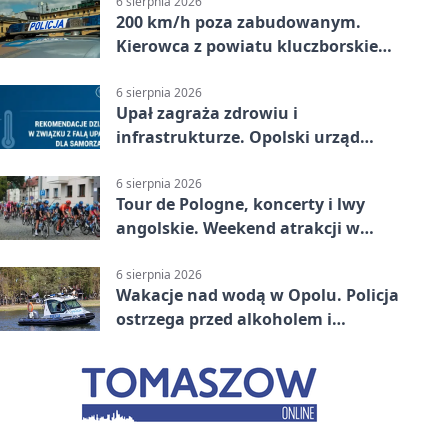
6 sierpnia 2026
200 km/h poza zabudowanym.
Kierowca z powiatu kluczborskiego
stracił uprawnienia
6 sierpnia 2026
Upał zagraża zdrowiu i
infrastrukturze. Opolski urząd
wydał zalecenia
6 sierpnia 2026
Tour de Pologne, koncerty i lwy
angolskie. Weekend atrakcji w
Opolu
6 sierpnia 2026
Wakacje nad wodą w Opolu. Policja
ostrzega przed alkoholem i
brawurą