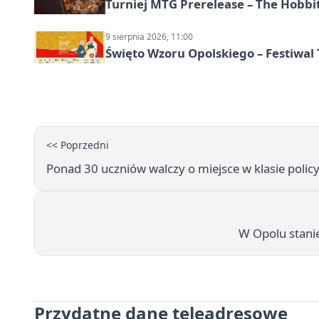
Turniej MTG Prerelease – The Hobbi
9 sierpnia 2026, 11:00
Święto Wzoru Opolskiego – Festiwal
<< Poprzedni
Ponad 30 uczniów walczy o miejsce w klasie poli
W Opolu stanie
Przydatne dane teleadresowe