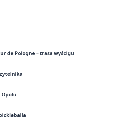
ur de Pologne – trasa wyścigu
zytelnika
w Opolu
pickleballa