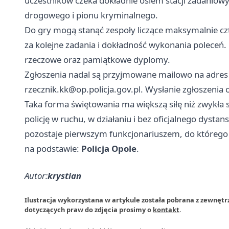
uczestników czeka dokładnie osiem stacji zadaniowy
drogowego i pionu kryminalnego.
Do gry mogą stanąć zespoły liczące maksymalnie c
za kolejne zadania i dokładność wykonania poleceń.
rzeczowe oraz pamiątkowe dyplomy.
Zgłoszenia nadal są przyjmowane mailowo na adres 
rzecznik.kk@op.policja.gov.pl
. Wysłanie zgłoszenia 
Taka forma świętowania ma większą siłę niż zwykła
policję w ruchu, w działaniu i bez oficjalnego dystan
pozostaje pierwszym funkcjonariuszem, do którego 
na podstawie:
Policja Opole
.
Autor:
krystian
Ilustracja wykorzystana w artykule została pobrana z zewnętrz
dotyczących praw do zdjęcia prosimy o
kontakt
.