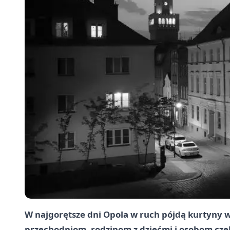
W najgorętsze dni Opola w ruch pójdą kurtyny 
przechodniom, rodzinom z dziećmi i osobom cze