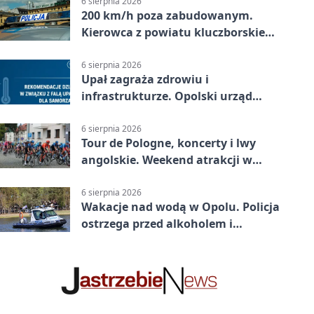
6 sierpnia 2026
200 km/h poza zabudowanym.
Kierowca z powiatu kluczborskiego
stracił uprawnienia
6 sierpnia 2026
Upał zagraża zdrowiu i
infrastrukturze. Opolski urząd
wydał zalecenia
6 sierpnia 2026
Tour de Pologne, koncerty i lwy
angolskie. Weekend atrakcji w
Opolu
6 sierpnia 2026
Wakacje nad wodą w Opolu. Policja
ostrzega przed alkoholem i
brawurą