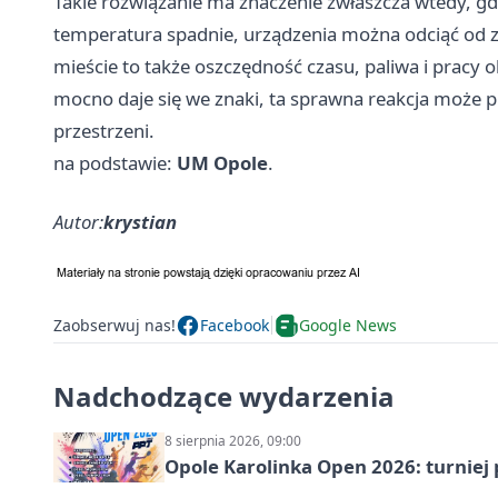
Takie rozwiązanie ma znaczenie zwłaszcza wtedy, gdy
temperatura spadnie, urządzenia można odciąć od z
mieście to także oszczędność czasu, paliwa i pracy 
mocno daje się we znaki, ta sprawna reakcja może pr
przestrzeni.
na podstawie:
UM Opole
.
Autor:
krystian
Zaobserwuj nas!
Facebook
Google News
Nadchodzące wydarzenia
8 sierpnia 2026, 09:00
Opole Karolinka Open 2026: turniej 