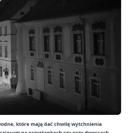
wodne, które mają dać chwilę wytchnienia
kającym na przystankach czy przy dworcach.