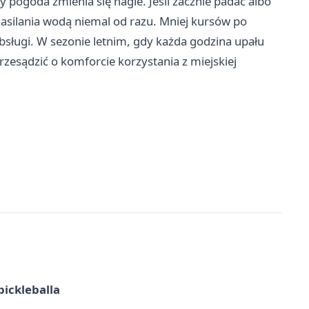
 pogoda zmienia się nagle. Jeśli zacznie padać albo
asilania wodą niemal od razu. Mniej kursów po
obsługi. W sezonie letnim, gdy każda godzina upału
zesądzić o komforcie korzystania z miejskiej
pickleballa