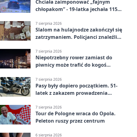
Chciała zaimponować „fajnym
chłopakom” - 19-latka jechała 115
km/h
7 sierpnia 2026
Slalom na hulajnodze zakończył się
zatrzymaniem. Policjanci znaleźli
narkotyki
7 sierpnia 2026
Niepotrzebny rower zamiast do
piwnicy może trafić do kogoś
innego
7 sierpnia 2026
Pasy były dopiero początkiem. 51-
latek z zakazem prowadzenia
zatrzymany
7 sierpnia 2026
Tour de Pologne wraca do Opola.
Peleton ruszy przez centrum
6 sierpnia 2026