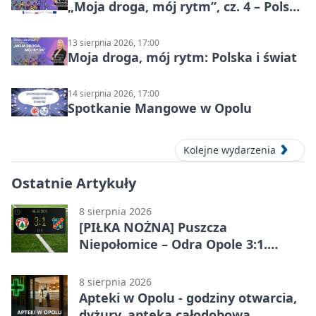
„Moja droga, mój rytm”, cz. 4 – Polska
i świat
13 sierpnia 2026, 17:00
Moja droga, mój rytm: Polska i świat
14 sierpnia 2026, 17:00
Spotkanie Mangowe w Opolu
Kolejne wydarzenia
Ostatnie Artykuły
8 sierpnia 2026
[PIŁKA NOŻNA] Puszcza
Niepołomice – Odra Opole 3:1.
Porażka gości w 3. kolejce Betclic 1.
ligi
8 sierpnia 2026
Apteki w Opolu - godziny otwarcia,
dyżury, apteka całodobowa