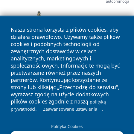
autopromocja
Nasza strona korzysta z plików cookies, aby
działała prawidłowo. Używamy także plików
cookies i podobnych technologii od
zewnętrznych dostawców w celach
analitycznych, marketingowych i
społecznościowych. Informacje te mogą być
przetwarzane również przez naszych
partnerów. Kontynuując korzystanie ze
Copyright © 2026 faktyopole.pl Wszystkie prawa zastrzeżone.
strony lub klikając „Przechodzę do serwisu",
wyrażasz zgodę na użycie dodatkowych
plików cookies zgodnie z naszą
polityką
Polityka
Polityka
.
.
prywatności
Zaawansowane ustawienia
News
Autorzy
Prywatności
Cookies
Polityka Cookies