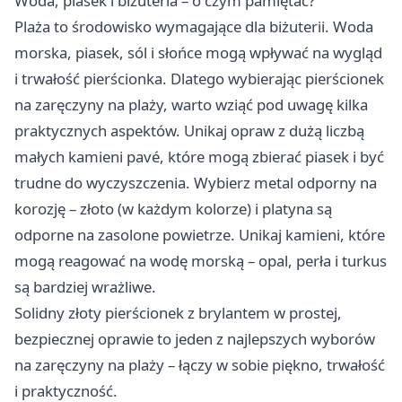
Woda, piasek i biżuteria – o czym pamiętać?
Plaża to środowisko wymagające dla biżuterii. Woda
morska, piasek, sól i słońce mogą wpływać na wygląd
i trwałość pierścionka. Dlatego wybierając pierścionek
na zaręczyny na plaży, warto wziąć pod uwagę kilka
praktycznych aspektów. Unikaj opraw z dużą liczbą
małych kamieni pavé, które mogą zbierać piasek i być
trudne do wyczyszczenia. Wybierz metal odporny na
korozję – złoto (w każdym kolorze) i platyna są
odporne na zasolone powietrze. Unikaj kamieni, które
mogą reagować na wodę morską – opal, perła i turkus
są bardziej wrażliwe.
Solidny
złoty pierścionek z brylantem
w prostej,
bezpiecznej oprawie to jeden z najlepszych wyborów
na zaręczyny na plaży – łączy w sobie piękno, trwałość
i praktyczność.