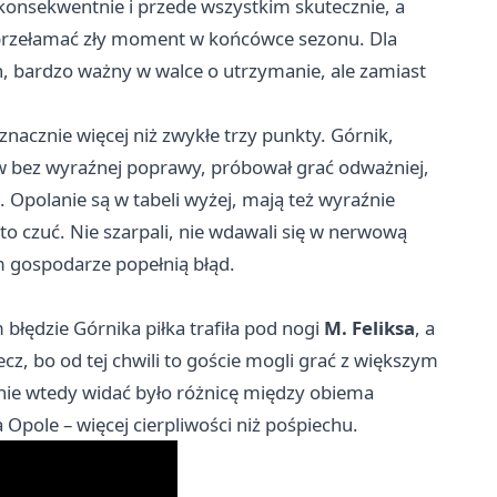
 konsekwentnie i przede wszystkim skutecznie, a
y przełamać zły moment w końcówce sezonu. Dla
, bardzo ważny w walce o utrzymanie, ale zamiast
nacznie więcej niż zwykłe trzy punkty. Górnik,
ów bez wyraźnej poprawy, próbował grać odważniej,
. Opolanie są w tabeli wyżej, mają też wyraźnie
to czuć. Nie szarpali, nie wdawali się w nerwową
 gospodarze popełnią błąd.
łędzie Górnika piłka trafiła pod nogi
M. Feliksa
, a
cz, bo od tej chwili to goście mogli grać z większym
śnie wtedy widać było różnicę między obiema
 Opole – więcej cierpliwości niż pośpiechu.