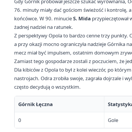
Gdy Górnik próbował jeszcze szukać wyrównania, Odra
76. minuty miały dać gościom świeżość i kontrolę, a
końcówce. W 90. minucie
S. Mida
przypieczętował w
żadnej nadziei na ratunek.
Z perspektywy Opola to bardzo cenne trzy punkty. 
a przy okazji mocno ograniczyła nadzieje Górnika na
mecz miał być impulsem, ostatnim domowym zrywem 
Zamiast tego gospodarze zostali z poczuciem, że j
Dla kibiców z Opola to był z kolei wieczór, po któ
nastrojach. Odra zrobiła swoje, zagrała dojrzale i 
często decydują o wszystkim.
Górnik Łęczna
Statystyk
0
Gole