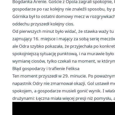
Bogdanka Arenie. Goście z Opola zagrali spokojnie,
gospodarze po raz kolejny nie znaleźli sposobu, b
Górnika był to ostatni domowy mecz w rozgrywkach
oddechu przyszedł kolejny cios.
Od pierwszych minut było widać, że stawka waży tu z
zajmujący 16. miejsce i mający za sobą serię mecz
ale Odra szybko pokazała, że przyjechała po konkret
spokojniejszą sytuację punktową, i na murawie było 
wymianę ciosów, tylko czekali na moment, w którym
Błąd gospodarzy i trafienie Feliksa
Ten moment przyszedł w 29. minucie. Po poważnym b
napastnik Odry nie zmarnował okazji. Gol ustawił me
spokojem, a gospodarze musieli gonić wynik. I wła
drużynami: Łęczna miała więcej presji niż pomysłu, a