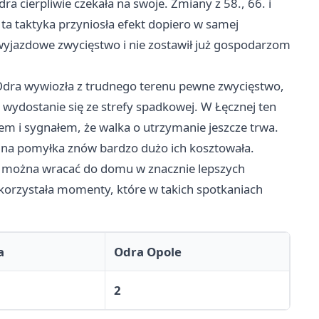
 cierpliwie czekała na swoje. Zmiany z 58., 66. i
 ta taktyka przyniosła efekt dopiero w samej
yjazdowe zwycięstwo i nie zostawił już gospodarzom
Odra wywiozła z trudnego terenu pewne zwycięstwo,
 wydostanie się ze strefy spadkowej. W Łęcznej ten
i sygnałem, że walka o utrzymanie jeszcze trwa.
edna pomyłka znów bardzo dużo ich kosztowała.
rym można wracać do domu w znacznie lepszych
wykorzystała momenty, które w takich spotkaniach
a
Odra Opole
2