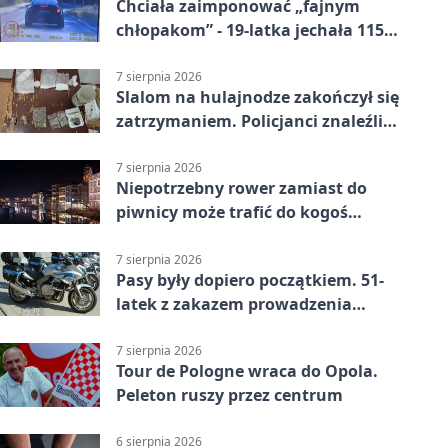
Chciała zaimponować „fajnym
chłopakom” - 19-latka jechała 115
km/h
7 sierpnia 2026
Slalom na hulajnodze zakończył się
zatrzymaniem. Policjanci znaleźli
narkotyki
7 sierpnia 2026
Niepotrzebny rower zamiast do
piwnicy może trafić do kogoś
innego
7 sierpnia 2026
Pasy były dopiero początkiem. 51-
latek z zakazem prowadzenia
zatrzymany
7 sierpnia 2026
Tour de Pologne wraca do Opola.
Peleton ruszy przez centrum
6 sierpnia 2026