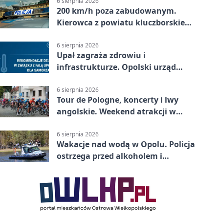
6 sierpnia 2026
200 km/h poza zabudowanym.
Kierowca z powiatu kluczborskiego
stracił uprawnienia
6 sierpnia 2026
Upał zagraża zdrowiu i
infrastrukturze. Opolski urząd
wydał zalecenia
6 sierpnia 2026
Tour de Pologne, koncerty i lwy
angolskie. Weekend atrakcji w
Opolu
6 sierpnia 2026
Wakacje nad wodą w Opolu. Policja
ostrzega przed alkoholem i
brawurą