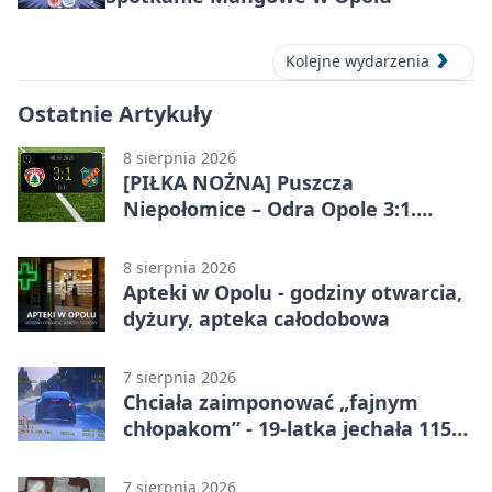
Kolejne wydarzenia
Ostatnie Artykuły
8 sierpnia 2026
[PIŁKA NOŻNA] Puszcza
Niepołomice – Odra Opole 3:1.
Porażka gości w 3. kolejce Betclic 1.
ligi
8 sierpnia 2026
Apteki w Opolu - godziny otwarcia,
dyżury, apteka całodobowa
7 sierpnia 2026
Chciała zaimponować „fajnym
chłopakom” - 19-latka jechała 115
km/h
7 sierpnia 2026