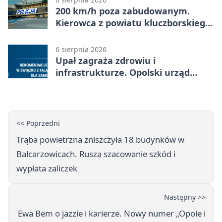
200 km/h poza zabudowanym.
Kierowca z powiatu kluczborskiego
stracił uprawnienia
6 sierpnia 2026
Upał zagraża zdrowiu i
infrastrukturze. Opolski urząd
wydał zalecenia
<< Poprzedni
Trąba powietrzna zniszczyła 18 budynków w
Balcarzowicach. Rusza szacowanie szkód i
wypłata zaliczek
Następny >>
Ewa Bem o jazzie i karierze. Nowy numer „Opole i