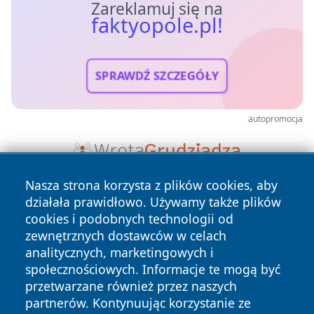
Zareklamuj się na
faktyopole.pl!
SPRAWDŹ SZCZEGÓŁY
autopromocja
Nasza strona korzysta z plików cookies, aby
działała prawidłowo. Używamy także plików
cookies i podobnych technologii od
zewnętrznych dostawców w celach
analitycznych, marketingowych i
społecznościowych. Informacje te mogą być
Copyright © 2026 faktyopole.pl Wszystkie prawa zastrzeżone.
przetwarzane również przez naszych
partnerów. Kontynuując korzystanie ze