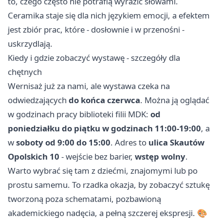
to, czego często nie potrafią wyrazić słowami.
Ceramika staje się dla nich językiem emocji, a efektem
jest zbiór prac, które - dosłownie i w przenośni -
uskrzydlają.
Kiedy i gdzie zobaczyć wystawę - szczegóły dla
chętnych
Wernisaż już za nami, ale wystawa czeka na
odwiedzających
do końca czerwca
. Można ją oglądać
w godzinach pracy biblioteki filii MDK:
od
poniedziałku do piątku w godzinach 11:00-19:00
, a
w
soboty od 9:00 do 15:00
. Adres to
ulica Skautów
Opolskich 10
- wejście bez barier,
wstęp wolny
.
Warto wybrać się tam z dziećmi, znajomymi lub po
prostu samemu. To rzadka okazja, by zobaczyć sztukę
tworzoną poza schematami, pozbawioną
akademickiego nadęcia, a pełną szczerej ekspresji. 🎨