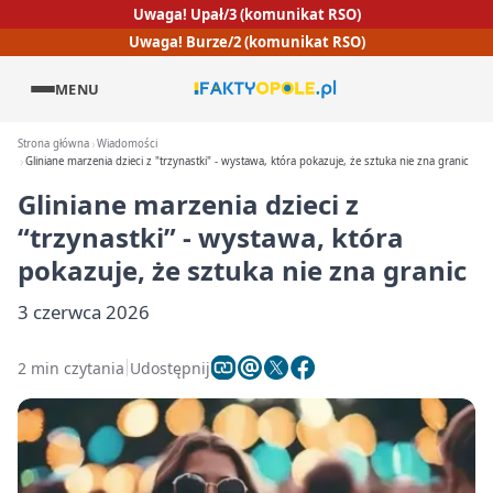
Uwaga! Upał/3 (komunikat RSO)
Uwaga! Burze/2 (komunikat RSO)
MENU
Strona główna
Wiadomości
Gliniane marzenia dzieci z "trzynastki" - wystawa, która pokazuje, że sztuka nie zna granic
Gliniane marzenia dzieci z
“trzynastki” - wystawa, która
pokazuje, że sztuka nie zna granic
3 czerwca 2026
2 min czytania
Udostępnij