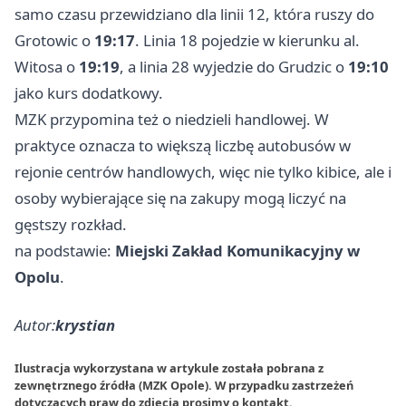
samo czasu przewidziano dla linii 12, która ruszy do
Grotowic o
19:17
. Linia 18 pojedzie w kierunku al.
Witosa o
19:19
, a linia 28 wyjedzie do Grudzic o
19:10
jako kurs dodatkowy.
MZK przypomina też o niedzieli handlowej. W
praktyce oznacza to większą liczbę autobusów w
rejonie centrów handlowych, więc nie tylko kibice, ale i
osoby wybierające się na zakupy mogą liczyć na
gęstszy rozkład.
na podstawie:
Miejski Zakład Komunikacyjny w
Opolu
.
Autor:
krystian
Ilustracja wykorzystana w artykule została pobrana z
zewnętrznego źródła (MZK Opole). W przypadku zastrzeżeń
dotyczących praw do zdjęcia prosimy o
kontakt
.