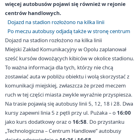
więcej autobusów pojawi się również w rejonie
centrów handlowych.
Dojazd na stadion rozłożono na kilka linii
Po meczu autobusy odjadą także w stronę centrum
Dojazd na stadion rozłożono na kilka linii
Miejski Zakład Komunikacyjny w Opolu zaplanował
sześć kursów dowożących kibiców w okolice stadionu.
To ważna informacja dla tych, którzy nie chcą
zostawiać auta w pobliżu obiektu i wolą skorzystać z
komunikacji miejskiej, zwłaszcza że przed meczem
ruch w tej części miasta zwykle wyraźnie przyspiesza.
Na trasie pojawią się autobusy linii 5, 12, 18 i 28. Dwa
kursy zapewni linia 5 z pętli przy ul. Pużaka – o
16:00
jako kurs dodatkowy oraz o
16:58
. Do przystanku
„Technologiczna – Centrum Handlowe” autobusy
dojadą odpowiednio o
16:36
i
16:58
.