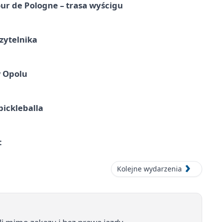
ur de Pologne – trasa wyścigu
zytelnika
w Opolu
pickleballa
t
Kolejne wydarzenia