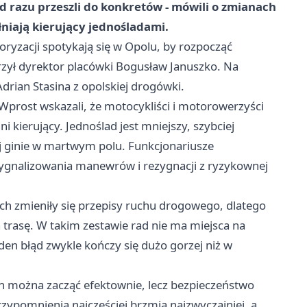
d razu przeszli do konkretów - mówili o zmianach
łniają kierujący jednośladami.
toryzacji spotykają się w Opolu, by rozpocząć
ył dyrektor placówki Bogusław Januszko. Na
drian Stasina z opolskiej drogówki.
. Wprost wskazali, że motocykliści i motorowerzyści
i kierujący. Jednoślad jest mniejszy, szybciej
ej ginie w martwym polu. Funkcjonariusze
sygnalizowania manewrów i rezygnacji z ryzykownej
ach zmieniły się przepisy ruchu drogowego, dlatego
 trasę. W takim zestawie rad nie ma miejsca na
den błąd zwykle kończy się dużo gorzej niż w
on można zacząć efektownie, lecz bezpieczeństwo
zypomnienia najczęściej brzmią najzwyczajniej, a