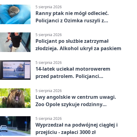
5 sierpnia 2026
Ranny ptak nie mógł odlecieć.
Policjanci z Ozimka ruszyli z
pomocą
5 sierpnia 2026
Policjant po służbie zatrzymał
złodzieja. Alkohol ukrył za paskiem
5 sierpnia 2026
14-latek uciekał motorowerem
przed patrolem. Policjanci
zatrzymali go na ściernisku
5 sierpnia 2026
Lwy angolskie w centrum uwagi.
Zoo Opole szykuje rodzinny
weekend
5 sierpnia 2026
Wyprzedzał na podwójnej ciągłej i
przejściu - zapłaci 3000 zł