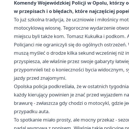
Komendy Wojewódzkiej Policji w Opolu, którzy o
w przepisach i o błędach, które najczęściej pope
To już szkolna tradycja, że uczniowie i miłośnicy mo
motocyklową wiosnę. Tegoroczne wydarzenie otworz
miejscu byli także kom. Tomasz Kukułka i podkom. A
Policjanci nie ograniczyli się do ogólnych ostrzeżeń
muszą myśleć o drodze kilka sekund wcześniej niż inn
przyspiesza, ale właśnie przez swoje gabaryty łatwi
przypomnieli też o konieczności bycia widocznym, 
jazdy przed znajomymi.
Opolska policja podkreślała, że w ostatnich tygodni
każdy kierujący powinien je znać przed wyjazdem na
brawurę - zwłaszcza gdy chodzi o motocykl, gdzie je
przypadku auta.
To spotkanie miało prosty, ale mocny przekaz - sez
nadal wygrywa z popisem. Właśnie takie policyjne pr