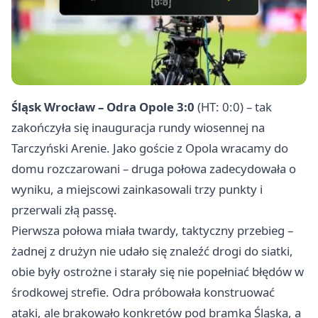
Śląsk Wrocław – Odra Opole 3:0
(HT: 0:0) – tak
zakończyła się inauguracja rundy wiosennej na
Tarczyński Arenie. Jako goście z Opola wracamy do
domu rozczarowani – druga połowa zadecydowała o
wyniku, a miejscowi zainkasowali trzy punkty i
przerwali złą passę.
Pierwsza połowa miała twardy, taktyczny przebieg –
żadnej z drużyn nie udało się znaleźć drogi do siatki,
obie były ostrożne i starały się nie popełniać błędów w
środkowej strefie. Odra próbowała konstruować
ataki, ale brakowało konkretów pod bramką Śląska, a