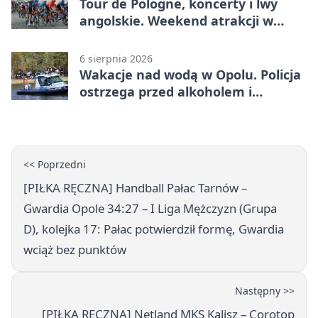
Tour de Pologne, koncerty i lwy
angolskie. Weekend atrakcji w
Opolu
6 sierpnia 2026
Wakacje nad wodą w Opolu. Policja
ostrzega przed alkoholem i
brawurą
<< Poprzedni
[PIŁKA RĘCZNA] Handball Pałac Tarnów –
Gwardia Opole 34:27 – I Liga Mężczyzn (Grupa
D), kolejka 17: Pałac potwierdził formę, Gwardia
wciąż bez punktów
Następny >>
[PIŁKA RĘCZNA] Netland MKS Kalisz – Corotop