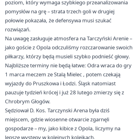
poziom, który wymaga szybkiego przeanalizowania
pomysłów na grę – strata trzech goli w drugiej
połowie pokazała, że defensywa musi szukać
rozwiązań.
Na uwagę zasługuje atmosfera na Tarczyński Arenie –
jako goście z Opola odczuliśmy rozczarowanie swoich
piłkarzy, którzy będą musieli szybko podnieść głowy.
Najbliższe terminy nie będą łatwe: Odra wraca do gry
1 marca meczem ze Stalą
Mielec
, potem czekają
wyjazdy do
Pruszkowa
i Łodzi. Śląsk natomiast
pauzuje tydzień krócej i już 28 lutego zmierzy się z
Chrobrym Głogów.
Sędziował D. Kos. Tarczynski Arena była dziś
miejscem, gdzie wiosenne otwarcie zgarnęli
gospodarze – my, jako kibice z Opola, liczymy na
lepsze występy w kolejnych kolejkach.