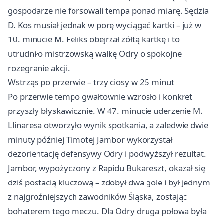
gospodarze nie forsowali tempa ponad miarę. Sędzia
D. Kos musiał jednak w porę wyciągać kartki – już w
10. minucie M. Feliks obejrzał żółtą kartkę i to
utrudniło mistrzowską walkę Odry o spokojne
rozegranie akcji.
Wstrząs po przerwie – trzy ciosy w 25 minut
Po przerwie tempo gwałtownie wzrosło i konkret
przyszły błyskawicznie. W 47. minucie uderzenie M.
Llinaresa otworzyło wynik spotkania, a zaledwie dwie
minuty później Timotej Jambor wykorzystał
dezorientację defensywy Odry i podwyższył rezultat.
Jambor, wypożyczony z Rapidu Bukareszt, okazał się
dziś postacią kluczową – zdobył dwa gole i był jednym
z najgroźniejszych zawodników Śląska, zostając
bohaterem tego meczu. Dla Odry druga połowa była