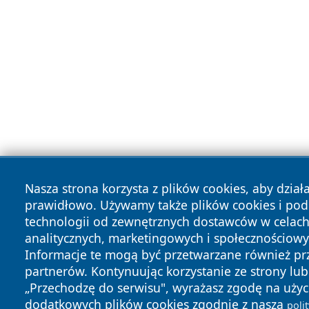
Nasza strona korzysta z plików cookies, aby dział
prawidłowo. Używamy także plików cookies i po
technologii od zewnętrznych dostawców w celac
analitycznych, marketingowych i społecznościowy
Informacje te mogą być przetwarzane również pr
partnerów. Kontynuując korzystanie ze strony lub 
„Przechodzę do serwisu", wyrażasz zgodę na użyc
dodatkowych plików cookies zgodnie z naszą
poli