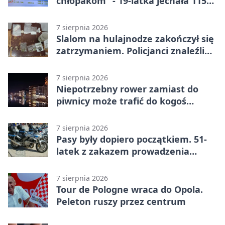
chłopakom” - 19-latka jechała 115
km/h
7 sierpnia 2026
Slalom na hulajnodze zakończył się
zatrzymaniem. Policjanci znaleźli
narkotyki
7 sierpnia 2026
Niepotrzebny rower zamiast do
piwnicy może trafić do kogoś
innego
7 sierpnia 2026
Pasy były dopiero początkiem. 51-
latek z zakazem prowadzenia
zatrzymany
7 sierpnia 2026
Tour de Pologne wraca do Opola.
Peleton ruszy przez centrum