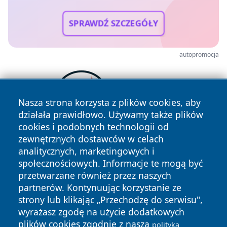
SPRAWDŹ SZCZEGÓŁY
autopromocja
Nasza strona korzysta z plików cookies, aby
działała prawidłowo. Używamy także plików
cookies i podobnych technologii od
zewnętrznych dostawców w celach
analitycznych, marketingowych i
społecznościowych. Informacje te mogą być
przetwarzane również przez naszych
partnerów. Kontynuując korzystanie ze
strony lub klikając „Przechodzę do serwisu",
Copyright © 2026 faktyopole.pl Wszystkie prawa zastrzeżone.
wyrażasz zgodę na użycie dodatkowych
plików cookies zgodnie z naszą
polityką