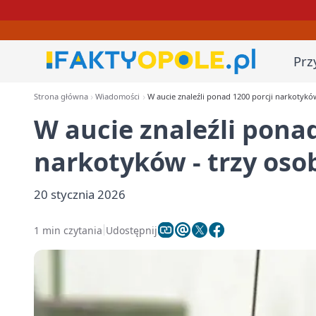
Prz
Strona główna
Wiadomości
W aucie znaleźli ponad 1200 porcji narkotykó
W aucie znaleźli ponad
narkotyków - trzy os
20 stycznia 2026
1 min czytania
Udostępnij