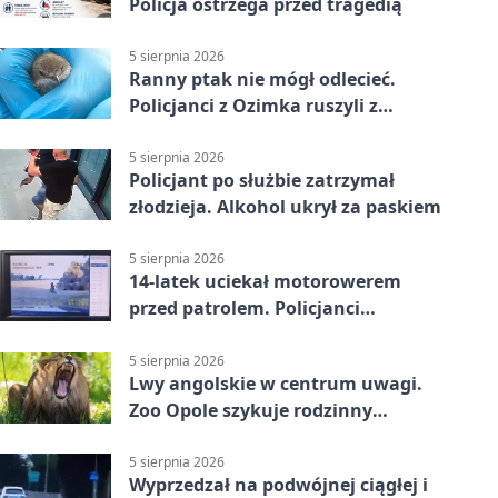
Policja ostrzega przed tragedią
5 sierpnia 2026
Ranny ptak nie mógł odlecieć.
Policjanci z Ozimka ruszyli z
pomocą
5 sierpnia 2026
Policjant po służbie zatrzymał
złodzieja. Alkohol ukrył za paskiem
5 sierpnia 2026
14-latek uciekał motorowerem
przed patrolem. Policjanci
zatrzymali go na ściernisku
5 sierpnia 2026
Lwy angolskie w centrum uwagi.
Zoo Opole szykuje rodzinny
weekend
5 sierpnia 2026
Wyprzedzał na podwójnej ciągłej i