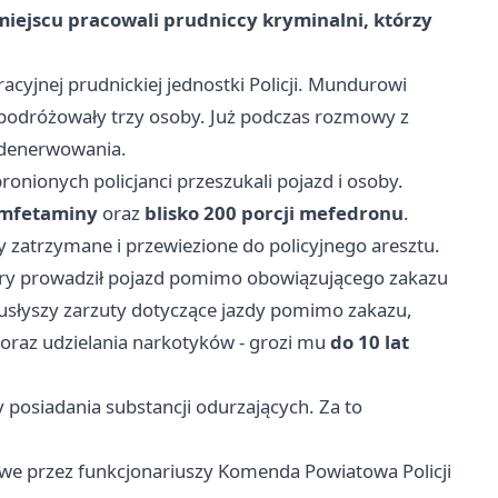
miejscu pracowali prudniccy kryminalni, którzy
acyjnej prudnickiej jednostki Policji. Mundurowi
podróżowały trzy osoby. Już podczas rozmowy z
 zdenerwowania.
onionych policjanci przeszukali pojazd i osoby.
amfetaminy
oraz
blisko 200 porcji mefedronu
.
y zatrzymane i przewiezione do policyjnego aresztu.
który prowadził pojazd pomimo obowiązującego zakazu
słyszy zarzuty dotyczące jazdy pomimo zakazu,
 oraz udzielania narkotyków - grozi mu
do 10 lat
ty posiadania substancji odurzających. Za to
we przez funkcjonariuszy Komenda Powiatowa Policji