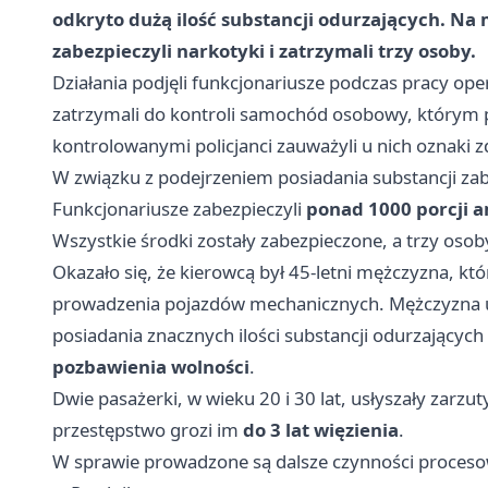
odkryto dużą ilość substancji odurzających. Na 
zabezpieczyli narkotyki i zatrzymali trzy osoby.
Działania podjęli funkcjonariusze podczas pracy oper
zatrzymali do kontroli samochód osobowy, którym 
kontrolowanymi policjanci zauważyli u nich oznaki
W związku z podejrzeniem posiadania substancji zabr
Funkcjonariusze zabezpieczyli
ponad 1000 porcji 
Wszystkie środki zostały zabezpieczone, a trzy osob
Okazało się, że kierowcą był 45-letni mężczyzna, 
prowadzenia pojazdów mechanicznych. Mężczyzna u
posiadania znacznych ilości substancji odurzających
pozbawienia wolności
.
Dwie pasażerki, w wieku 20 i 30 lat, usłyszały zarzu
przestępstwo grozi im
do 3 lat więzienia
.
W sprawie prowadzone są dalsze czynności proceso