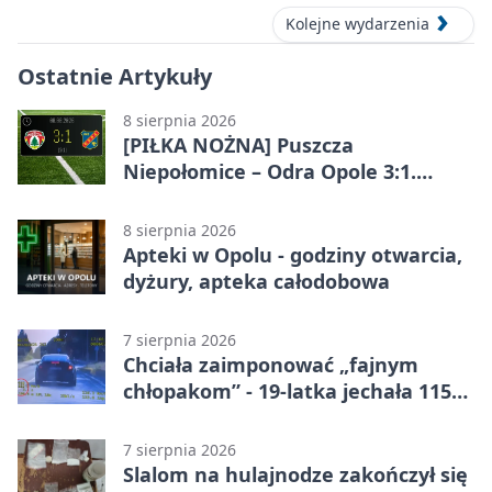
Kolejne wydarzenia
Ostatnie Artykuły
8 sierpnia 2026
[PIŁKA NOŻNA] Puszcza
Niepołomice – Odra Opole 3:1.
Porażka gości w 3. kolejce Betclic 1.
ligi
8 sierpnia 2026
Apteki w Opolu - godziny otwarcia,
dyżury, apteka całodobowa
7 sierpnia 2026
Chciała zaimponować „fajnym
chłopakom” - 19-latka jechała 115
km/h
7 sierpnia 2026
Slalom na hulajnodze zakończył się