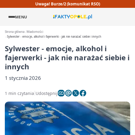
Uwaga! Burze/2 (komunikat RSO)
MENU
Strona główna
Wiadomości
Sylwester - emocje, alkohol i fajerwerki - jak nie narażać siebie i innych
Sylwester - emocje, alkohol i
fajerwerki - jak nie narażać siebie i
innych
1 stycznia 2026
1 min czytania
Udostępnij