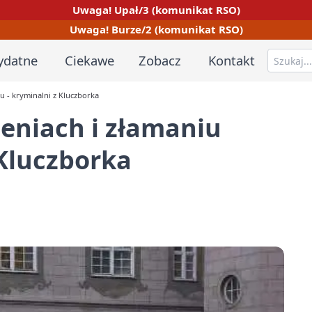
Uwaga! Upał/3 (komunikat RSO)
Uwaga! Burze/2 (komunikat RSO)
ydatne
Ciekawe
Zobacz
Kontakt
u - kryminalni z Kluczborka
eniach i złamaniu
 Kluczborka