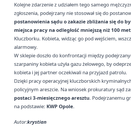
Kolejne zdarzenie z udziałem tego samego mężczyz
zgłoszenia, podejrzany nie stosował się do postan
postanowienia sądu o zakazie zbliżania się do był
miejsca pracy na odległość mniejszą niż 100 me
Kluczborku. Kobieta, widząc go pod wejściem, wszc
alarmowy.
W sklepie doszło do konfrontacji między podejrza
szarpaniny kobieta użyła gazu żelowego, by odeprzeć 
kobieta i jej partner oczekiwali na przyjazd patrolu.
Dzięki pracy operacyjnej kluczborskich kryminalny
policyjnym areszcie. Na wniosek prokuratury sąd z
postaci 3-miesięcznego aresztu
. Podejrzanemu g
na podstawie:
KWP Opole
.
Autor:
krystian