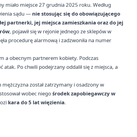
ny miało miejsce 27 grudnia 2025 roku. Według
owienia sądu —
nie stosując się do obowiązującego
ej partnerki, jej miejsca zamieszkania oraz do jej
trów
, pojawił się w rejonie jednego ze sklepów w
zęła procedurę alarmową i zadzwoniła na numer
nym a obecnym partnerem kobiety. Podczas
atak. Po chwili podejrzany oddalił się z miejsca, a
ch mężczyzna został zatrzymany i osadzony w
astosował wobec niego
środek zapobiegawczy w
rozi
kara do 5 lat więzienia
.