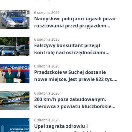
6 sierpnia 2026
Namysłów: policjanci ugasili pożar
rusztowania przed przyjazdem
strażaków
6 sierpnia 2026
Fałszywy konsultant przejął
kontrolę nad oszczędnościami
mieszkanki Krapkowic
6 sierpnia 2026
Przedszkole w Suchej dostanie
nowe miejsce. Jest prawie 922 tys.
zł wsparcia
6 sierpnia 2026
200 km/h poza zabudowanym.
Kierowca z powiatu kluczborskiego
stracił uprawnienia
6 sierpnia 2026
Upał zagraża zdrowiu i