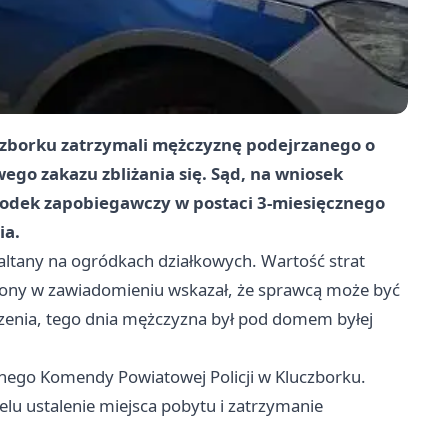
czborku zatrzymali mężczyznę podejrzanego o
ego zakazu zbliżania się. Sąd, na wniosek
rodek zapobiegawczy w postaci 3-miesięcznego
ia
.
altany na ogródkach działkowych. Wartość strat
zony w zawiadomieniu wskazał, że sprawcą może być
szenia, tego dnia mężczyzna był pod domem byłej
lnego Komendy Powiatowej Policji w Kluczborku.
elu ustalenie miejsca pobytu i zatrzymanie