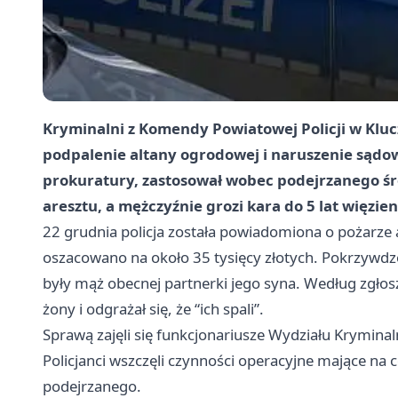
Kryminalni z Komendy Powiatowej Policji w Klu
podpalenie altany ogrodowej i naruszenie sądow
prokuratury, zastosował wobec podejrzanego
ś
aresztu
, a mężczyźnie grozi
kara do 5 lat więzien
22 grudnia policja została powiadomiona o pożarze 
oszacowano na około 35 tysięcy złotych. Pokrzywd
były mąż obecnej partnerki jego syna. Według zgło
żony i odgrażał się, że “ich spali”.
Sprawą zajęli się funkcjonariusze Wydziału Krymina
Policjanci wszczęli czynności operacyjne mające na c
podejrzanego.