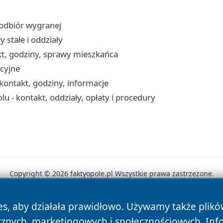
 odbiór wygranej
 stałe i oddziały
kt, godziny, sprawy mieszkańca
cyjne
ontakt, godziny, informacje
 - kontakt, oddziały, opłaty i procedury
Copyright © 2026 faktyopole.pl Wszystkie prawa zastrzeżone.
es, aby działała prawidłowo. Używamy także plik
News
Autorzy
Polityka Prywatności
Polityka Cookie
cznych, marketingowych i społecznościowych. Inf