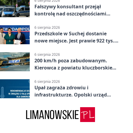
6 sierpnia 2026
Fałszywy konsultant przejął
kontrolę nad oszczędnościami
mieszkanki Krapkowic
6 sierpnia 2026
Przedszkole w Suchej dostanie
nowe miejsce. Jest prawie 922 tys.
zł wsparcia
6 sierpnia 2026
200 km/h poza zabudowanym.
Kierowca z powiatu kluczborskiego
stracił uprawnienia
6 sierpnia 2026
Upał zagraża zdrowiu i
infrastrukturze. Opolski urząd
wydał zalecenia