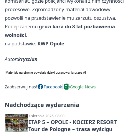
komisariat, gdzie policjanci wykonali z nim czynności
procesowe. Zgromadzony materiał dowodowy
pozwolił na przedstawienie mu zarzutu oszustwa.
Podejrzanemu
grozi kara do 8 lat pozbawienia
wolności
.
na podstawie:
KWP Opole
.
Autor:
krystian
Zaobserwuj nas!
Facebook
Google News
Nadchodzące wydarzenia
7 sierpnia 2026, 08:00
ETAP 5 – OPOLE - KOCIERZ RESORT
Tour de Pologne – trasa wyścigu