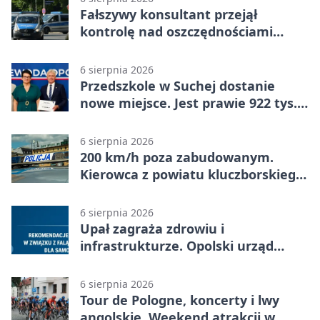
Fałszywy konsultant przejął
kontrolę nad oszczędnościami
mieszkanki Krapkowic
6 sierpnia 2026
Przedszkole w Suchej dostanie
nowe miejsce. Jest prawie 922 tys.
zł wsparcia
6 sierpnia 2026
200 km/h poza zabudowanym.
Kierowca z powiatu kluczborskiego
stracił uprawnienia
6 sierpnia 2026
Upał zagraża zdrowiu i
infrastrukturze. Opolski urząd
wydał zalecenia
6 sierpnia 2026
Tour de Pologne, koncerty i lwy
angolskie. Weekend atrakcji w