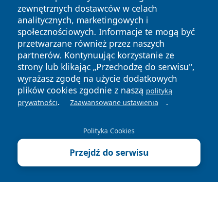
zewnętrznych dostawców w celach
analitycznych, marketingowych i
społecznościowych. Informacje te mogą być
przetwarzane również przez naszych
partnerów. Kontynuując korzystanie ze
Copyright © 2026 faktyopole.pl Wszystkie prawa zastrzeżone.
strony lub klikając „Przechodzę do serwisu",
wyrażasz zgodę na użycie dodatkowych
plików cookies zgodnie z naszą
polityką
Polityka
Polityka
.
.
prywatności
Zaawansowane ustawienia
News
Autorzy
Prywatności
Cookies
Polityka Cookies
Przejdź do serwisu