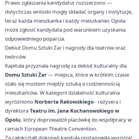
Prawo zgłaszania kandydatur rozszerzono —
dotychczas wnioski mogły składać organy i instytucje,
teraz każda mieszkanka i każdy mieszkaniec Opola
może zgłosić kandydata pod warunkiem uzyskania
odpowiedniego poparcia.
Debiut Domu Sztuki Żar i nagrody dla teatrów oraz
twórców
Kapituła przyznała nagrodę za debiut kulturalny dla
Domu Sztuki Żar
— miejsca, które w krótkim czasie
stało się mostem między sztuką a codziennością
mieszkańców. W kategorii działalność kulturalna
wyróżniono
Norberta Rakowskiego
- reżysera i
dyrektora
Teatru im. Jana Kochanowskiego w
Opolu
, który doprowadził placówkę do współpracy w
ramach European Theatre Convention.
Za całokształt dokonań kapituła postanowiła wyróżnić