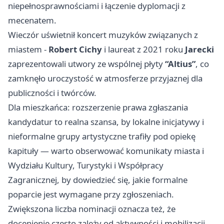
niepełnosprawnościami i łączenie dyplomacji z
mecenatem.
Wieczór uświetnił koncert muzyków związanych z
miastem -
Robert Cichy
i laureat z 2021 roku
Jarecki
zaprezentowali utwory ze wspólnej płyty
“Altius”
, co
zamknęło uroczystość w atmosferze przyjaznej dla
publiczności i twórców.
Dla mieszkańca: rozszerzenie prawa zgłaszania
kandydatur to realna szansa, by lokalne inicjatywy i
nieformalne grupy artystyczne trafiły pod opiekę
kapituły — warto obserwować komunikaty miasta i
Wydziału Kultury, Turystyki i Współpracy
Zagranicznej, by dowiedzieć się, jakie formalne
poparcie jest wymagane przy zgłoszeniach.
Zwiększona liczba nominacji oznacza też, że
docenienie często zależy od aktywności i mobilizacji