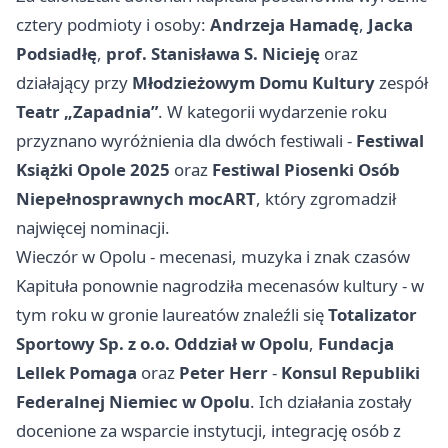
cztery podmioty i osoby:
Andrzeja Hamadę
,
Jacka
Podsiadłę
,
prof. Stanisława S. Nicieję
oraz
działający przy
Młodzieżowym Domu Kultury
zespół
Teatr „Zapadnia”
. W kategorii wydarzenie roku
przyznano wyróżnienia dla dwóch festiwali -
Festiwal
Książki Opole 2025
oraz
Festiwal Piosenki Osób
Niepełnosprawnych mocART
, który zgromadził
najwięcej nominacji.
Wieczór w Opolu - mecenasi, muzyka i znak czasów
Kapituła ponownie nagrodziła mecenasów kultury - w
tym roku w gronie laureatów znaleźli się
Totalizator
Sportowy Sp. z o.o. Oddział w Opolu
,
Fundacja
Lellek Pomaga
oraz
Peter Herr
-
Konsul Republiki
Federalnej Niemiec w Opolu
. Ich działania zostały
docenione za wsparcie instytucji, integrację osób z