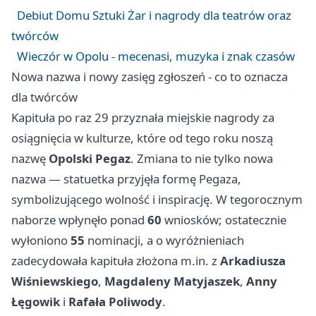
Debiut Domu Sztuki Żar i nagrody dla teatrów oraz
twórców
Wieczór w Opolu - mecenasi, muzyka i znak czasów
Nowa nazwa i nowy zasięg zgłoszeń - co to oznacza
dla twórców
Kapituła po raz 29 przyznała miejskie nagrody za
osiągnięcia w kulturze, które od tego roku noszą
nazwę
Opolski Pegaz
. Zmiana to nie tylko nowa
nazwa — statuetka przyjęła formę Pegaza,
symbolizującego wolność i inspirację. W tegorocznym
naborze wpłynęło ponad
60
wniosków; ostatecznie
wyłoniono
55
nominacji, a o wyróżnieniach
zadecydowała kapituła złożona m.in. z
Arkadiusza
Wiśniewskiego
,
Magdaleny Matyjaszek
,
Anny
Łęgowik
i
Rafała Poliwody
.