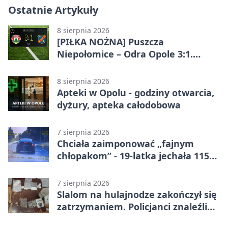
Ostatnie Artykuły
8 sierpnia 2026
[PIŁKA NOŻNA] Puszcza
Niepołomice – Odra Opole 3:1.
Porażka gości w 3. kolejce Betclic 1.
ligi
8 sierpnia 2026
Apteki w Opolu - godziny otwarcia,
dyżury, apteka całodobowa
7 sierpnia 2026
Chciała zaimponować „fajnym
chłopakom” - 19-latka jechała 115
km/h
7 sierpnia 2026
Slalom na hulajnodze zakończył się
zatrzymaniem. Policjanci znaleźli
narkotyki