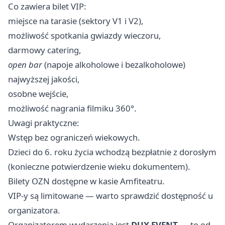
Co zawiera bilet VIP:
miejsce na tarasie (sektory V1 i V2),
możliwość spotkania gwiazdy wieczoru,
darmowy catering,
open bar
(napoje alkoholowe i bezalkoholowe)
najwyższej jakości,
osobne wejście,
możliwość nagrania filmiku 360°.
Uwagi praktyczne:
Wstęp bez ograniczeń wiekowych.
Dzieci do 6. roku życia wchodzą bezpłatnie z dorosłym
(konieczne potwierdzenie wieku dokumentem).
Bilety OZN dostępne w kasie Amfiteatru.
VIP-y są limitowane — warto sprawdzić dostępność u
organizatora.
Organizatorem wydarzenia jest
DUX EVENT
— to od