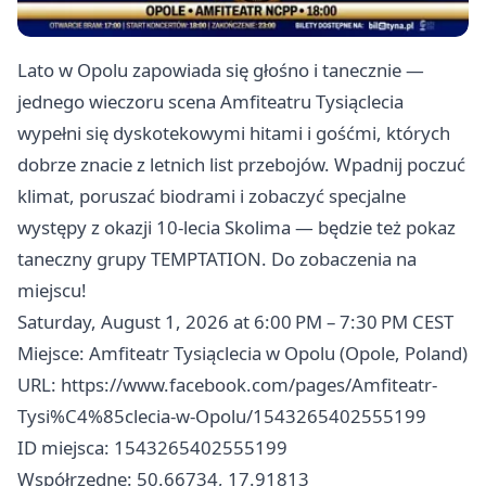
Lato w Opolu zapowiada się głośno i tanecznie —
jednego wieczoru scena Amfiteatru Tysiąclecia
wypełni się dyskotekowymi hitami i gośćmi, których
dobrze znacie z letnich list przebojów. Wpadnij poczuć
klimat, poruszać biodrami i zobaczyć specjalne
występy z okazji 10-lecia Skolima — będzie też pokaz
taneczny grupy TEMPTATION. Do zobaczenia na
miejscu!
Saturday, August 1, 2026 at 6:00 PM – 7:30 PM CEST
Miejsce: Amfiteatr Tysiąclecia w Opolu (Opole, Poland)
URL: https://www.facebook.com/pages/Amfiteatr-
Tysi%C4%85clecia-w-Opolu/1543265402555199
ID miejsca: 1543265402555199
Współrzędne: 50.66734, 17.91813