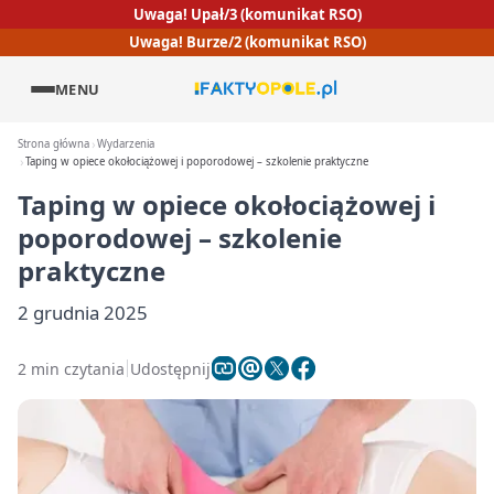
Uwaga! Upał/3 (komunikat RSO)
Uwaga! Burze/2 (komunikat RSO)
MENU
Strona główna
Wydarzenia
Taping w opiece okołociążowej i poporodowej – szkolenie praktyczne
Taping w opiece okołociążowej i
poporodowej – szkolenie
praktyczne
2 grudnia 2025
2 min czytania
Udostępnij