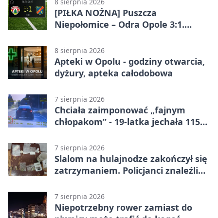
8 sierpnia 2026
[PIŁKA NOŻNA] Puszcza
Niepołomice – Odra Opole 3:1.
Porażka gości w 3. kolejce Betclic 1.
ligi
8 sierpnia 2026
Apteki w Opolu - godziny otwarcia,
dyżury, apteka całodobowa
7 sierpnia 2026
Chciała zaimponować „fajnym
chłopakom” - 19-latka jechała 115
km/h
7 sierpnia 2026
Slalom na hulajnodze zakończył się
zatrzymaniem. Policjanci znaleźli
narkotyki
7 sierpnia 2026
Niepotrzebny rower zamiast do