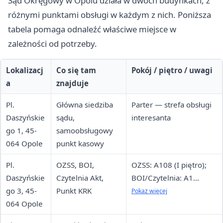
Sąd Okręgowy w Opolu działa w dwóch budynkach, z
różnymi punktami obsługi w każdym z nich. Poniższa
tabela pomaga odnaleźć właściwe miejsce w
zależności od potrzeby.
Lokalizacj
Co się tam
Pokój / piętro / uwagi
a
znajduje
Pl.
Główna siedziba
Parter — strefa obsługi
Daszyńskie
sądu,
interesanta
go 1, 45-
samoobsługowy
064 Opole
punkt kasowy
Pl.
OZSS, BOI,
OZSS: A108 (I piętro);
Daszyńskie
Czytelnia Akt,
BOI/Czytelnia: A1
go 3, 45-
Punkt KRK
(parter); KRK: A8–A9
Pokaż więcej
064 Opole
(parter)