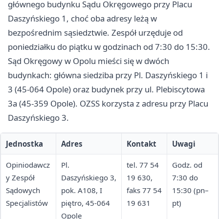
głównego budynku Sądu Okręgowego przy Placu
Daszyńskiego 1, choć oba adresy leżą w
bezpośrednim sąsiedztwie. Zespół urzęduje od
poniedziałku do piątku w godzinach od 7:30 do 15:30.
Sąd Okręgowy w Opolu mieści się w dwóch
budynkach: główna siedziba przy Pl. Daszyńskiego 1 i
3 (45-064 Opole) oraz budynek przy ul. Plebiscytowa
3a (45-359 Opole). OZSS korzysta z adresu przy Placu
Daszyńskiego 3.
Jednostka
Adres
Kontakt
Uwagi
Opiniodawcz
Pl.
tel. 77 54
Godz. od
y Zespół
Daszyńskiego 3,
19 630,
7:30 do
Sądowych
pok. A108, I
faks 77 54
15:30 (pn–
Specjalistów
piętro, 45-064
19 631
pt)
Opole