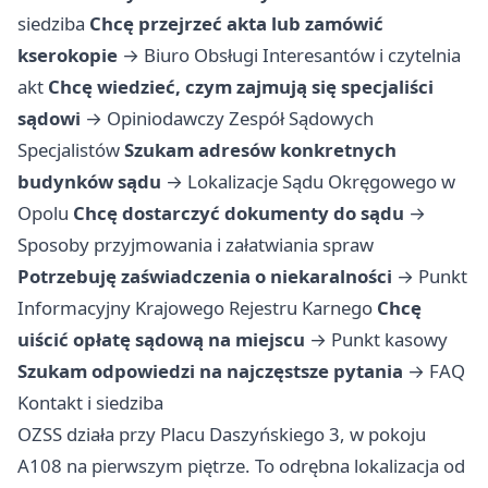
siedziba
Chcę przejrzeć akta lub zamówić
kserokopie
→
Biuro Obsługi Interesantów i czytelnia
akt
Chcę wiedzieć, czym zajmują się specjaliści
sądowi
→
Opiniodawczy Zespół Sądowych
Specjalistów
Szukam adresów konkretnych
budynków sądu
→
Lokalizacje Sądu Okręgowego w
Opolu
Chcę dostarczyć dokumenty do sądu
→
Sposoby przyjmowania i załatwiania spraw
Potrzebuję zaświadczenia o niekaralności
→
Punkt
Informacyjny Krajowego Rejestru Karnego
Chcę
uiścić opłatę sądową na miejscu
→
Punkt kasowy
Szukam odpowiedzi na najczęstsze pytania
→
FAQ
Kontakt i siedziba
OZSS działa przy Placu Daszyńskiego 3, w pokoju
A108 na pierwszym piętrze. To odrębna lokalizacja od