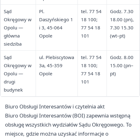
Sąd
Pl.
tel. 77 54
Godz. 7.30
Okręgowy w
Daszyńskiego 1
18 100;
18.00 (pn),
Opolu —
i 3, 45-064
77 54 18
7.30 15.30
główna
Opole
101
(wt–pt)
siedziba
Sąd
ul. Plebiscytowa
tel. 77 54
Godz. 8.00
Okręgowy w
3a, 45-359
18 100;
15.00 (pn–
Opolu —
Opole
77 54 18
pt)
drugi
101
budynek
Biuro Obsługi Interesantów i czytelnia akt
Biuro Obsługi Interesantów (BOI) zapewnia wstępną
obsługę wszystkich wydziałów Sądu Okręgowego. To
miejsce, gdzie można uzyskać informacje o