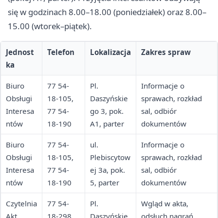
się w godzinach 8.00–18.00 (poniedziałek) oraz 8.00–
15.00 (wtorek–piątek).
Jednost
Telefon
Lokalizacja
Zakres spraw
ka
Biuro
77 54-
Pl.
Informacje o
Obsługi
18-105,
Daszyńskie
sprawach, rozkład
Interesa
77 54-
go 3, pok.
sal, odbiór
ntów
18-190
A1, parter
dokumentów
Biuro
77 54-
ul.
Informacje o
Obsługi
18-105,
Plebiscytow
sprawach, rozkład
Interesa
77 54-
ej 3a, pok.
sal, odbiór
ntów
18-190
5, parter
dokumentów
Czytelnia
77 54-
Pl.
Wgląd w akta,
Akt
18-298
Daszyńskie
odsłuch nagrań