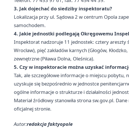
Telefon: 77 453 97 61, fax: 77 454 44 39.
3. Jak dojechać do siedziby inspektoratu?
Lokalizacja przy ul. Sądowa 2 w centrum Opola zap
samochodem.
4. Jakie jednostki podlegają Okręgowemu Inspe
Inspektorat nadzoruje 11 jednostek: cztery areszty ś
Wrocław), pięć zakładów karnych (Głogów, Kłodzko, 
zewnętrzne (Piława Dolna, Oleśnica).
5. Czy w inspektoracie można uzyskać informa
Tak, ale szczegółowe informacje o miejscu pobytu,
uzyskuje się bezpośrednio w jednostce penitencjarn
ogólne informacje o strukturze i działalności jednost
Materiał źródłowy stanowiła strona sw.gov.pl. Dane 
oficjalnej stronie.
Autor:
redakcja faktyopole