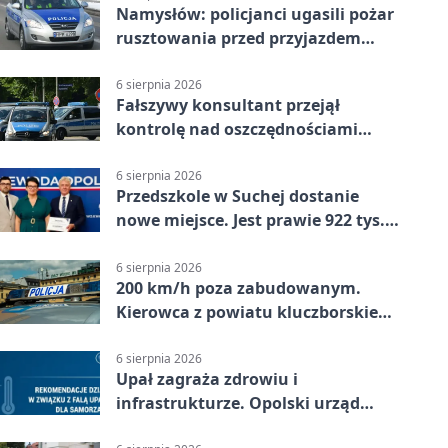
Namysłów: policjanci ugasili pożar
rusztowania przed przyjazdem
strażaków
6 sierpnia 2026
Fałszywy konsultant przejął
kontrolę nad oszczędnościami
mieszkanki Krapkowic
6 sierpnia 2026
Przedszkole w Suchej dostanie
nowe miejsce. Jest prawie 922 tys.
zł wsparcia
6 sierpnia 2026
200 km/h poza zabudowanym.
Kierowca z powiatu kluczborskiego
stracił uprawnienia
6 sierpnia 2026
Upał zagraża zdrowiu i
infrastrukturze. Opolski urząd
wydał zalecenia