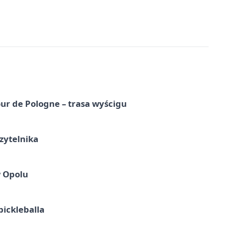
ur de Pologne – trasa wyścigu
zytelnika
w Opolu
pickleballa