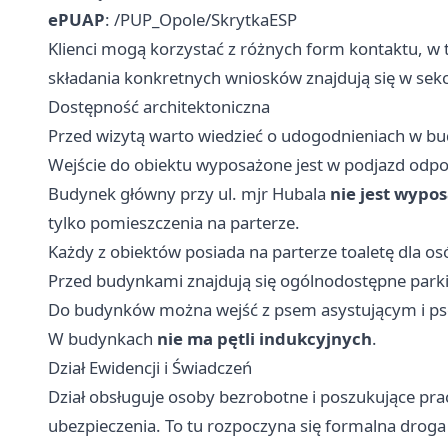
ePUAP
: /PUP_Opole/SkrytkaESP
Klienci mogą korzystać z różnych form kontaktu, w 
składania konkretnych wniosków znajdują się w sek
Dostępność architektoniczna
Przed wizytą warto wiedzieć o udogodnieniach w b
Wejście do obiektu wyposażone jest w podjazd odp
Budynek główny przy ul. mjr Hubala
nie jest wypo
tylko pomieszczenia na parterze.
Każdy z obiektów posiada na parterze toaletę dla o
Przed budynkami znajdują się ogólnodostępne parki
Do budynków można wejść z psem asystującym i p
W budynkach
nie ma pętli indukcyjnych
.
Dział Ewidencji i Świadczeń
Dział obsługuje osoby bezrobotne i poszukujące prac
ubezpieczenia. To tu rozpoczyna się formalna droga 