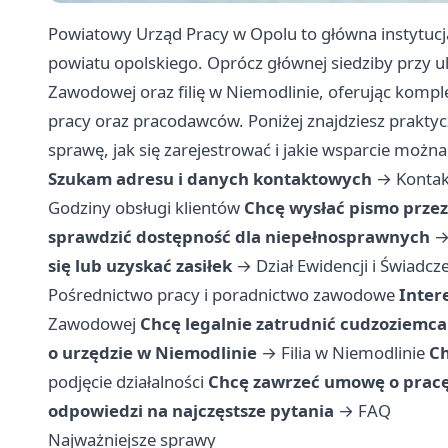
Powiatowy Urząd Pracy w Opolu to główna instytuc
powiatu opolskiego. Oprócz głównej siedziby przy u
Zawodowej oraz filię w Niemodlinie, oferując kom
pracy oraz pracodawców. Poniżej znajdziesz praktyc
sprawę, jak się zarejestrować i jakie wsparcie można
Szukam adresu i danych kontaktowych
→
Kontak
Godziny obsługi klientów
Chcę wysłać pismo przez
sprawdzić dostępność dla niepełnosprawnych
się lub uzyskać zasiłek
→
Dział Ewidencji i Świadcz
Pośrednictwo pracy i poradnictwo zawodowe
Inter
Zawodowej
Chcę legalnie zatrudnić cudzoziemca
o urzędzie w Niemodlinie
→
Filia w Niemodlinie
Ch
podjęcie działalności
Chcę zawrzeć umowę o pracę
odpowiedzi na najczęstsze pytania
→
FAQ
Najważniejsze sprawy