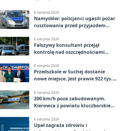
6 sierpnia 2026
Namysłów: policjanci ugasili pożar
rusztowania przed przyjazdem
strażaków
6 sierpnia 2026
Fałszywy konsultant przejął
kontrolę nad oszczędnościami
mieszkanki Krapkowic
6 sierpnia 2026
Przedszkole w Suchej dostanie
nowe miejsce. Jest prawie 922 tys.
zł wsparcia
6 sierpnia 2026
200 km/h poza zabudowanym.
Kierowca z powiatu kluczborskiego
stracił uprawnienia
6 sierpnia 2026
Upał zagraża zdrowiu i