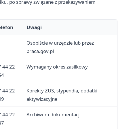
asiłku, po sprawy związane z przekazywaniem
elefon
Uwagi
—
Osobiście w urzędzie lub przez
praca.gov.pl
7 44 22
Wymagany okres zasiłkowy
54
7 44 22
Korekty ZUS, stypendia, dodatki
49
aktywizacyjne
7 44 22
Archiwum dokumentacji
47