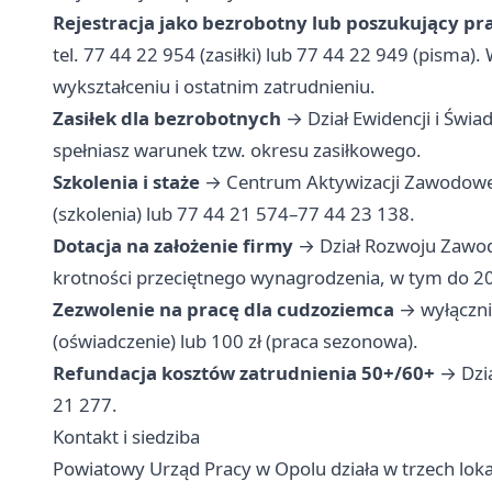
Rejestracja jako bezrobotny lub poszukujący pr
tel. 77 44 22 954 (zasiłki) lub 77 44 22 949 (pism
wykształceniu i ostatnim zatrudnieniu.
Zasiłek dla bezrobotnych
→ Dział Ewidencji i Świa
spełniasz warunek tzw. okresu zasiłkowego.
Szkolenia i staże
→ Centrum Aktywizacji Zawodowej, 
(szkolenia) lub 77 44 21 574–77 44 23 138.
Dotacja na założenie firmy
→ Dział Rozwoju Zawod
krotności przeciętnego wynagrodzenia, w tym do 2
Zezwolenie na pracę dla cudzoziemca
→ wyłącznie
(oświadczenie) lub 100 zł (praca sezonowa).
Refundacja kosztów zatrudnienia 50+/60+
→ Dzia
21 277.
Kontakt i siedziba
Powiatowy Urząd Pracy w Opolu działa w trzech lokal