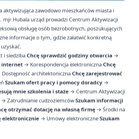
ja aktywizująca zawodowo mieszkańców miasta i
l. mjr Hubala urząd prowadzi Centrum Aktywizacji
pleksową obsługę osób bezrobotnych, poszukujących
zne informacje o tym, gdzie załatwić konkretną
 uzyskać.
t i siedziba
Chcę sprawdzić godziny otwarcia
→
 internet
→
Korespondencja elektroniczna
Chcę
→
Dostępność architektoniczna
Chcę zarejestrować
eń
Szukam ofert pracy i pomocy doradcy
→
esują mnie szkolenia i staże
→
Centrum Aktywizacji
→
Zatrudnianie cudzoziemców
Szukam informacji
cę otrzymać dotację na własną firmę
→
Środki na
 elektronicznie
→
Umowy elektroniczne
Szukam