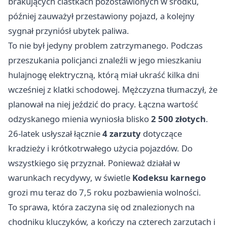
brakujących ciastkach pozostawionych w środku,
później zauważył przestawiony pojazd, a kolejny
sygnał przyniósł ubytek paliwa.
To nie był jedyny problem zatrzymanego. Podczas
przeszukania policjanci znaleźli w jego mieszkaniu
hulajnogę elektryczną, którą miał ukraść kilka dni
wcześniej z klatki schodowej. Mężczyzna tłumaczył, że
planował na niej jeździć do pracy. Łączna wartość
odzyskanego mienia wyniosła blisko
2 500 złotych
.
26-latek usłyszał łącznie
4 zarzuty
dotyczące
kradzieży i krótkotrwałego użycia pojazdów. Do
wszystkiego się przyznał. Ponieważ działał w
warunkach recydywy, w świetle
Kodeksu karnego
grozi mu teraz do 7,5 roku pozbawienia wolności.
To sprawa, która zaczyna się od znalezionych na
chodniku kluczyków, a kończy na czterech zarzutach i