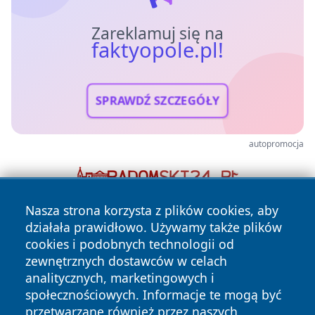
Zareklamuj się na
faktyopole.pl!
SPRAWDŹ SZCZEGÓŁY
autopromocja
Nasza strona korzysta z plików cookies, aby
działała prawidłowo. Używamy także plików
cookies i podobnych technologii od
zewnętrznych dostawców w celach
analitycznych, marketingowych i
społecznościowych. Informacje te mogą być
Copyright © 2026 faktyopole.pl Wszystkie prawa zastrzeżone.
przetwarzane również przez naszych