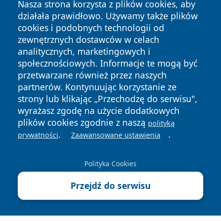
Nasza strona korzysta z plików cookies, aby
działała prawidłowo. Używamy także plików
cookies i podobnych technologii od
zewnętrznych dostawców w celach
analitycznych, marketingowych i
społecznościowych. Informacje te mogą być
przetwarzane również przez naszych
partnerów. Kontynuując korzystanie ze
Copyright © 2026 faktyopole.pl Wszystkie prawa zastrzeżone.
strony lub klikając „Przechodzę do serwisu",
wyrażasz zgodę na użycie dodatkowych
plików cookies zgodnie z naszą
Polityka
Polityka
polityką
News
Autorzy
.
.
Prywatności
Cookies
prywatności
Zaawansowane ustawienia
Polityka Cookies
Przejdź do serwisu