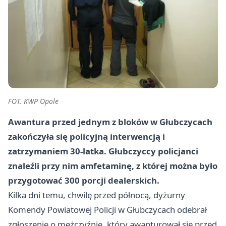
FOT. KWP Opole
Awantura przed jednym z bloków w Głubczycach
zakończyła się policyjną interwencją i
zatrzymaniem 30-latka. Głubczyccy policjanci
znaleźli przy nim amfetaminę, z której można było
przygotować 300 porcji dealerskich.
Kilka dni temu, chwilę przed północą, dyżurny
Komendy Powiatowej Policji w Głubczycach odebrał
zgłoszenie o mężczyźnie, który awanturował się przed