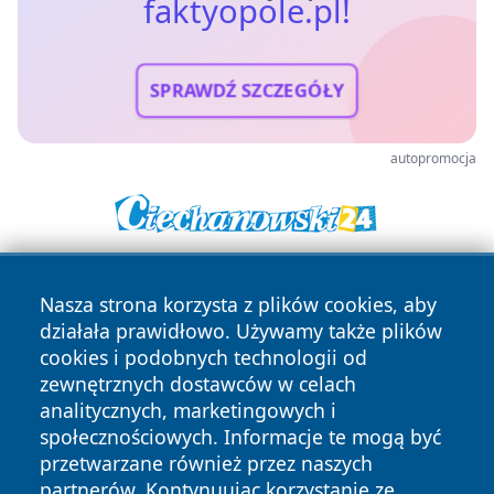
faktyopole.pl!
SPRAWDŹ SZCZEGÓŁY
autopromocja
Nasza strona korzysta z plików cookies, aby
działała prawidłowo. Używamy także plików
cookies i podobnych technologii od
zewnętrznych dostawców w celach
analitycznych, marketingowych i
Copyright © 2026 faktyopole.pl Wszystkie prawa zastrzeżone.
społecznościowych. Informacje te mogą być
przetwarzane również przez naszych
partnerów. Kontynuując korzystanie ze
Polityka
Polityka