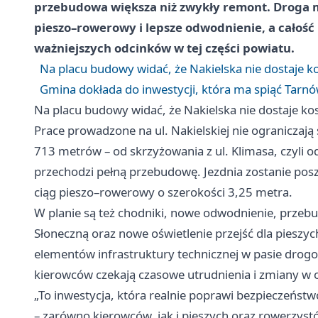
przebudowa większa niż zwykły remont. Droga ma
pieszo–rowerowy i lepsze odwodnienie, a całoś
ważniejszych odcinków w tej części powiatu.
Na placu budowy widać, że Nakielska nie dostaje k
Gmina dokłada do inwestycji, która ma spiąć Tarn
Na placu budowy widać, że Nakielska nie dostaje ko
Prace prowadzone na ul. Nakielskiej nie ograniczają 
713 metrów – od skrzyżowania z ul. Klimasa, czyli 
przechodzi pełną przebudowę. Jezdnia zostanie posz
ciąg pieszo–rowerowy o szerokości 3,25 metra.
W planie są też chodniki, nowe odwodnienie, przeb
Słoneczną oraz nowe oświetlenie przejść dla pieszyc
elementów infrastruktury technicznej w pasie dro
kierowców czekają czasowe utrudnienia i zmiany w o
„To inwestycja, która realnie poprawi bezpieczeńst
– zarówno kierowców, jak i pieszych oraz rowerzyst