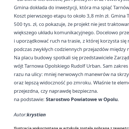
Gmina dokłada do inwestycji, która ma spiąć Tarnó
Koszt pierwszego etapu to około 3,8 mln zł. Gmina
500 tys. zł, co pokazuje, że projekt nie jest trakto
większego układu komunikacyjnego. Docelowo prze
i uporządkować ruch na trasie, z której korzysta się 
podczas zwykłych codziennych przejazdów między 
Na placu budowy spotkali się przedstawiciele Zarzą
wójt Tarnowa Opolskiego Rudolf Urban. Sam zakres 
razu na ulicy: mniej nerwowych manewrów na skrzyż
oraz lepszą widoczność po zmroku. Właśnie te eleme
przejezdna, czy naprawdę bezpieczna.
na podstawie:
Starostwo Powiatowe w Opolu
.
Autor:
krystian
Ilustracja wykorzystana w artykule została pobrana z zewnętr