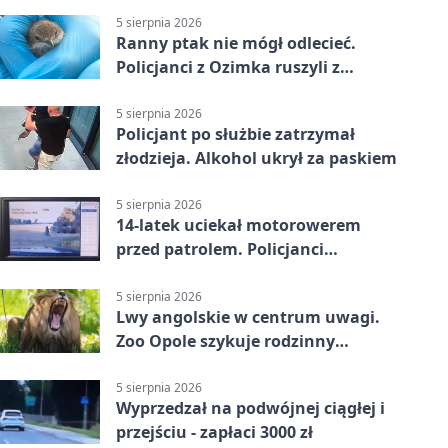
5 sierpnia 2026
Ranny ptak nie mógł odlecieć.
Policjanci z Ozimka ruszyli z
pomocą
5 sierpnia 2026
Policjant po służbie zatrzymał
złodzieja. Alkohol ukrył za paskiem
5 sierpnia 2026
14-latek uciekał motorowerem
przed patrolem. Policjanci
zatrzymali go na ściernisku
5 sierpnia 2026
Lwy angolskie w centrum uwagi.
Zoo Opole szykuje rodzinny
weekend
5 sierpnia 2026
Wyprzedzał na podwójnej ciągłej i
przejściu - zapłaci 3000 zł