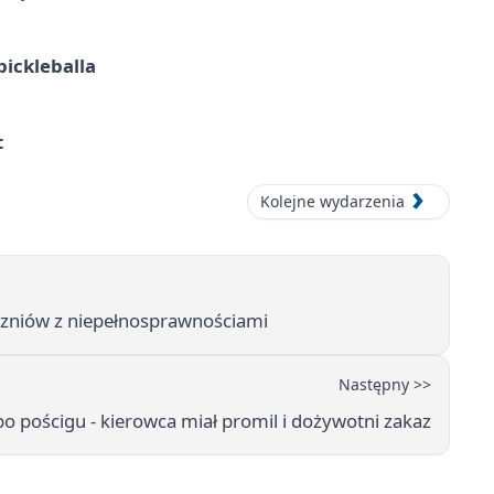
pickleballa
t
Kolejne wydarzenia
czniów z niepełnosprawnościami
Następny >>
po pościgu - kierowca miał promil i dożywotni zakaz