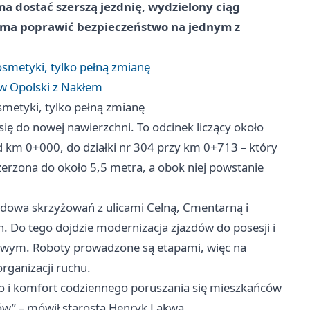
 dostać szerszą jezdnię, wydzielony ciąg
ć ma poprawić bezpieczeństwo na jednym z
osmetyki, tylko pełną zmianę
ów Opolski z Nakłem
smetyki, tylko pełną zmianę
się do nowej nawierzchni. To odcinek liczący około
od km 0+000, do działki nr 304 przy km 0+713 – który
erzona do około 5,5 metra, a obok niej powstanie
udowa skrzyżowań z ulicami Celną, Cmentarną i
h. Do tego dojdzie modernizacja zjazdów do posesji i
gowym. Roboty prowadzone są etapami, więc na
rganizacji ruchu.
wo i komfort codziennego poruszania się mieszkańców
ów” – mówił starosta Henryk Lakwa.