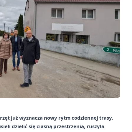
przęt już wyznacza nowy rytm codziennej trasy.
ieli dzielić się ciasną przestrzenią, ruszyła