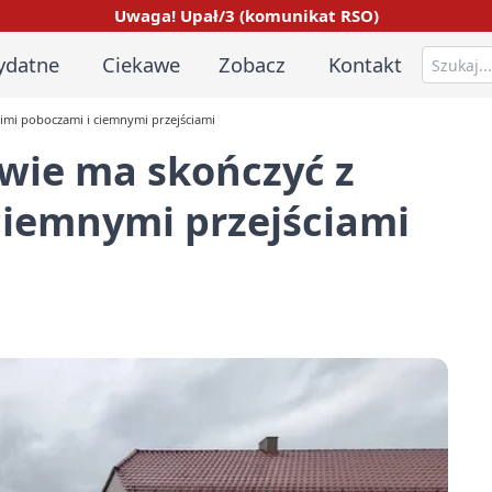
Uwaga! Upał/3 (komunikat RSO)
ydatne
Ciekawe
Zobacz
Kontakt
imi poboczami i ciemnymi przejściami
wie ma skończyć z
ciemnymi przejściami