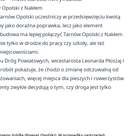
w Opolski z Nakłem
Tarnów
Opolski uczestniczy w przedsięwzięciu kwotą
wany jako doraźna poprawka, lecz jako element
budowa ma lepiej połączyć Tarnów Opolski z Nakłem
nie tylko w drodze do pracy czy szkoły, ale też
miejscowościami.
du Dróg Powiatowych, wicestarosta Leonarda Płoszaj i
robót pokazuje, że chodzi o zmianę odczuwalną od
owaniach, więcej miejsca dla pieszych i rowerzystów
nty zwykle decydują o tym, czy droga jest tylko
znego źródła (Powiat Opolski). W przypadku zastrzeżeń