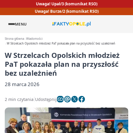
Uwaga! Upał/3 (komunikat RSO)
Uwaga! Burze/2 (komunikat RSO)
MENU
Strona główna
Wiadomości
W Strzelcach Opolskich młodzież PaT pokazała plan na przyszłość bez uzależnień
W Strzelcach Opolskich młodzież
PaT pokazała plan na przyszłość
bez uzależnień
28 marca 2026
2 min czytania
Udostępnij