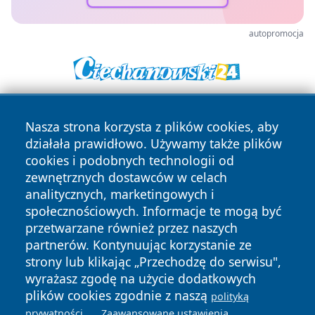
autopromocja
Nasza strona korzysta z plików cookies, aby
działała prawidłowo. Używamy także plików
cookies i podobnych technologii od
zewnętrznych dostawców w celach
analitycznych, marketingowych i
Copyright © 2026 faktyopole.pl Wszystkie prawa zastrzeżone.
społecznościowych. Informacje te mogą być
przetwarzane również przez naszych
partnerów. Kontynuując korzystanie ze
Polityka
Polityka
News
Autorzy
strony lub klikając „Przechodzę do serwisu",
Prywatności
Cookies
wyrażasz zgodę na użycie dodatkowych
plików cookies zgodnie z naszą
polityką
.
.
prywatności
Zaawansowane ustawienia