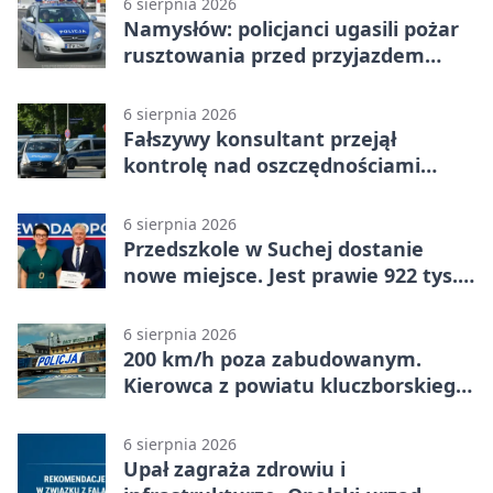
6 sierpnia 2026
Namysłów: policjanci ugasili pożar
rusztowania przed przyjazdem
strażaków
6 sierpnia 2026
Fałszywy konsultant przejął
kontrolę nad oszczędnościami
mieszkanki Krapkowic
6 sierpnia 2026
Przedszkole w Suchej dostanie
nowe miejsce. Jest prawie 922 tys.
zł wsparcia
6 sierpnia 2026
200 km/h poza zabudowanym.
Kierowca z powiatu kluczborskiego
stracił uprawnienia
6 sierpnia 2026
Upał zagraża zdrowiu i