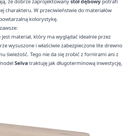
ają, że dobrze zaprojektowany
stół dębowy
potrafi
cej charakteru. W przeciwieństwie do materiałów
epowtarzalną kolorystykę.
zawsze:
jest materiał, który ma wyglądać idealnie przez
brze wysuszone i właściwie zabezpieczone lite drewno
 świeżość. Tego nie da się zrobić z fornirami ani z
z model
Selva
traktuję jak długoterminową inwestycję,