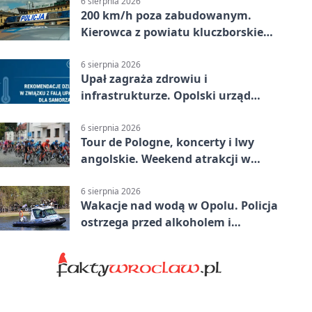
6 sierpnia 2026
200 km/h poza zabudowanym.
Kierowca z powiatu kluczborskiego
stracił uprawnienia
6 sierpnia 2026
Upał zagraża zdrowiu i
infrastrukturze. Opolski urząd
wydał zalecenia
6 sierpnia 2026
Tour de Pologne, koncerty i lwy
angolskie. Weekend atrakcji w
Opolu
6 sierpnia 2026
Wakacje nad wodą w Opolu. Policja
ostrzega przed alkoholem i
brawurą