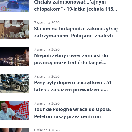
Chciała zaimponować „fajnym
chłopakom” - 19-latka jechała 115
km/h
7 sierpnia 2026
Slalom na hulajnodze zakończył się
zatrzymaniem. Policjanci znaleźli
narkotyki
7 sierpnia 2026
Niepotrzebny rower zamiast do
piwnicy może trafić do kogoś
innego
7 sierpnia 2026
Pasy były dopiero początkiem. 51-
latek z zakazem prowadzenia
zatrzymany
7 sierpnia 2026
Tour de Pologne wraca do Opola.
Peleton ruszy przez centrum
6 sierpnia 2026