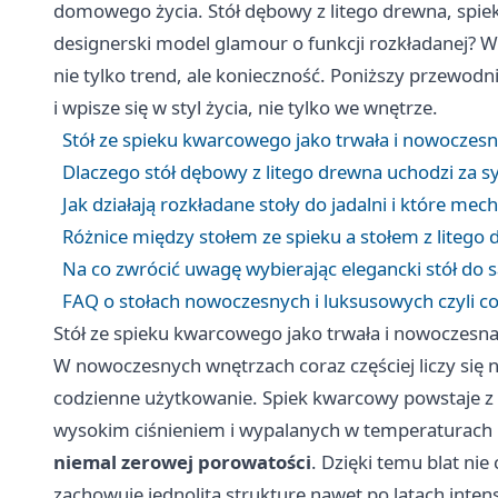
domowego życia. Stół dębowy z litego drewna, spi
designerski model glamour o funkcji rozkładanej? W
nie tylko trend, ale konieczność. Poniższy przewodnik
i wpisze się w styl życia, nie tylko we wnętrze.
Stół ze spieku kwarcowego jako trwała i nowoczes
Dlaczego stół dębowy z litego drewna uchodzi za sym
Jak działają rozkładane stoły do jadalni i które me
Różnice między stołem ze spieku a stołem z liteg
Na co zwrócić uwagę wybierając elegancki stół do s
FAQ o stołach nowoczesnych i luksusowych czyli c
Stół ze spieku kwarcowego jako trwała i nowoczesn
W nowoczesnych wnętrzach coraz częściej liczy się n
codzienne użytkowanie. Spiek kwarcowy powstaje 
wysokim ciśnieniem i wypalanych w temperaturach 
niemal zerowej porowatości
. Dzięki temu blat nie
zachowuje jednolitą strukturę nawet po latach int