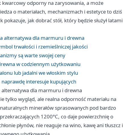
ek kwarcowy odporny na zarysowania, a może
iedza o materiałach, mechanizmach i estetyce to dziś
 pokazuje, jak dobrać stół, który będzie służył latami
na alternatywa dla marmuru i drewna
bol trwałości i rzemieślniczej jakości
chanizmy są warte swojej ceny
o drewna w codziennym użytkowaniu
alonu lub jadalni we włoskim stylu
o naprawdę interesuje kupujących
a alternatywa dla marmuru i drewna
ie tylko wygląd, ale realna odporność materiału na
z naturalnych minerałów sprasowanych pod bardzo
przekraczających 1200°C, co daje powierzchnię o
 chłonie płynów, nie reaguje na wino, kawę ani tłuszcz i
ensywnego użytkowania.