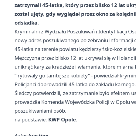
zatrzymali 45-latka, który przez blisko 12 lat 
został ujęty, gdy wyglądał przez okno za kolędni
odsiadka.
Kryminalni z Wydziału Poszukiwań i Identyfikacji Os
nowy adres poszukiwanego po zebraniu informacji ope
45-latka na terenie powiatu kędzierzyńsko-kozielski
Mężczyzna przez blisko 12 lat ukrywał się w Holandii
uniknąć kary za kradzieże i włamania, które miał na
“irytowały go tamtejsze kobiety” - powiedział krym
Policjanci doprowadzili 45-latka do zakładu karnego
Śledczy potwierdzili, że zatrzymanie było efektem 
prowadziła Komenda Wojewódzka Policji w Opolu wr
poszukiwaniami osób.
na podstawie:
KWP Opole
.
Autor:
krystian