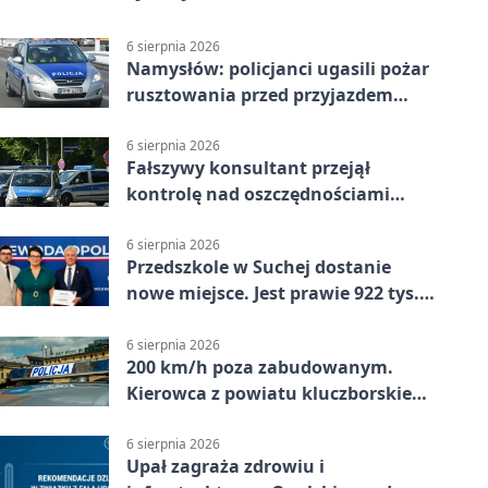
6 sierpnia 2026
Namysłów: policjanci ugasili pożar
rusztowania przed przyjazdem
strażaków
6 sierpnia 2026
Fałszywy konsultant przejął
kontrolę nad oszczędnościami
mieszkanki Krapkowic
6 sierpnia 2026
Przedszkole w Suchej dostanie
nowe miejsce. Jest prawie 922 tys.
zł wsparcia
6 sierpnia 2026
200 km/h poza zabudowanym.
Kierowca z powiatu kluczborskiego
stracił uprawnienia
6 sierpnia 2026
Upał zagraża zdrowiu i