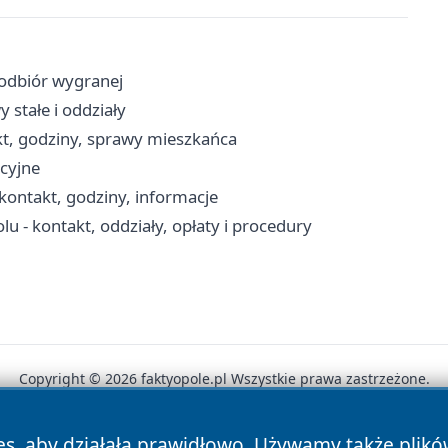
 odbiór wygranej
 stałe i oddziały
kt, godziny, sprawy mieszkańca
cyjne
ontakt, godziny, informacje
 - kontakt, oddziały, opłaty i procedury
Copyright © 2026 faktyopole.pl Wszystkie prawa zastrzeżone.
es, aby działała prawidłowo. Używamy także plik