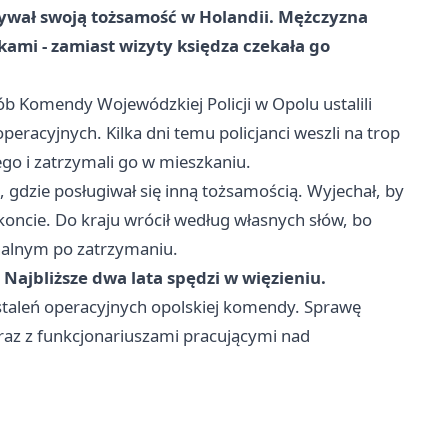
ukrywał swoją tożsamość w Holandii. Mężczyzna
kami - zamiast wizyty księdza czekała go
ób Komendy Wojewódzkiej Policji w Opolu ustalili
racyjnych. Kilka dni temu policjanci weszli na trop
ego i zatrzymali go w mieszkaniu.
, gdzie posługiwał się inną tożsamością. Wyjechał, by
 koncie. Do kraju wrócił według własnych słów, bo
inalnym po zatrzymaniu.
.
Najbliższe dwa lata spędzi w więzieniu.
ustaleń operacyjnych opolskiej komendy. Sprawę
az z funkcjonariuszami pracującymi nad