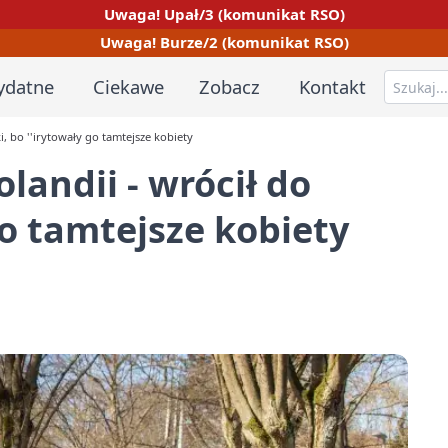
Uwaga! Upał/3 (komunikat RSO)
Uwaga! Burze/2 (komunikat RSO)
ydatne
Ciekawe
Zobacz
Kontakt
i, bo ''irytowały go tamtejsze kobiety
landii - wrócił do
 go tamtejsze kobiety