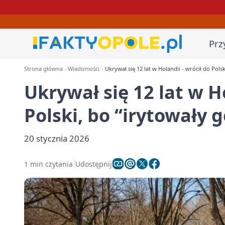
Prz
Strona główna
Wiadomości
Ukrywał się 12 lat w Holandii - wrócił do Polsk
Ukrywał się 12 lat w Ho
Polski, bo ‘‘irytowały
20 stycznia 2026
1 min czytania
Udostępnij