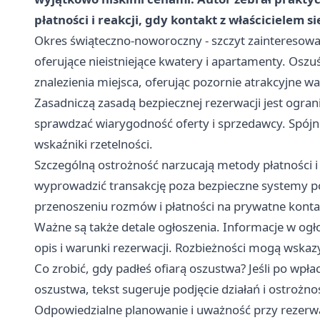
płatności i reakcji, gdy kontakt z właścicielem s
Okres świąteczno-noworoczny - szczyt zainteresowa
oferujące nieistniejące kwatery i apartamenty. Oszu
znalezienia miejsca, oferując pozornie atrakcyjne wa
Zasadniczą zasadą bezpiecznej rezerwacji jest ogran
sprawdzać wiarygodność oferty i sprzedawcy. Spójno
wskaźniki rzetelności.
Szczególną ostrożność narzucają metody płatności i
wyprowadzić transakcję poza bezpieczne systemy po
przenoszeniu rozmów i płatności na prywatne konta
Ważne są także detale ogłoszenia. Informacje w ogło
opis i warunki rezerwacji. Rozbieżności mogą wska
Co zrobić, gdy padłeś ofiarą oszustwa? Jeśli po wpłac
oszustwa, tekst sugeruje podjęcie działań i ostrożn
Odpowiedzialne planowanie i uważność przy rezerwac