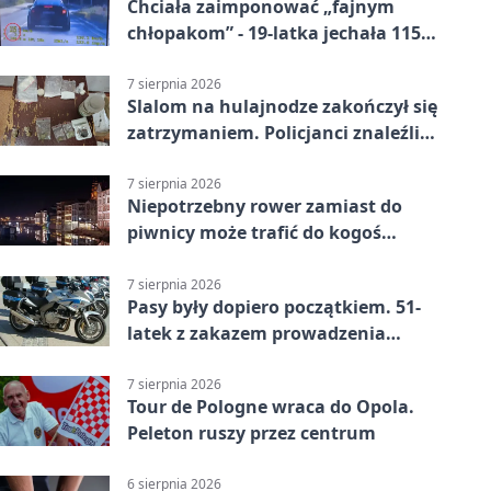
Chciała zaimponować „fajnym
chłopakom” - 19-latka jechała 115
km/h
7 sierpnia 2026
Slalom na hulajnodze zakończył się
zatrzymaniem. Policjanci znaleźli
narkotyki
7 sierpnia 2026
Niepotrzebny rower zamiast do
piwnicy może trafić do kogoś
innego
7 sierpnia 2026
Pasy były dopiero początkiem. 51-
latek z zakazem prowadzenia
zatrzymany
7 sierpnia 2026
Tour de Pologne wraca do Opola.
Peleton ruszy przez centrum
6 sierpnia 2026