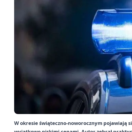
W okresie świąteczno-noworocznym pojawiają si
wyjątkowo niskimi cenami. Autor zebrał prakty