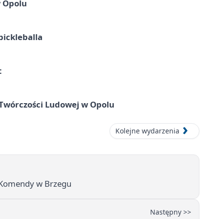
w Opolu
pickleballa
t
 Twórczości Ludowej w Opolu
Kolejne wydarzenia
y Komendy w Brzegu
Następny >>