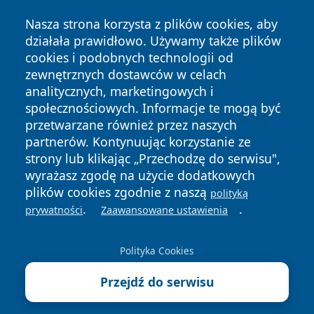
Nasza strona korzysta z plików cookies, aby
działała prawidłowo. Używamy także plików
cookies i podobnych technologii od
zewnętrznych dostawców w celach
analitycznych, marketingowych i
społecznościowych. Informacje te mogą być
Copyright © 2026 faktyopole.pl Wszystkie prawa zastrzeżone.
przetwarzane również przez naszych
partnerów. Kontynuując korzystanie ze
strony lub klikając „Przechodzę do serwisu",
Polityka
Polityka
News
Autorzy
wyrażasz zgodę na użycie dodatkowych
Prywatności
Cookies
plików cookies zgodnie z naszą
polityką
.
.
prywatności
Zaawansowane ustawienia
Polityka Cookies
Przejdź do serwisu