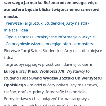
szerszego Jarmarku Bożonarodzeniowego, więc
atmosfera będzie bliska świątecznemu szmerowi
miasta.
Pierwsze Targi Sztuki Studenckiej Arty na stół -
miejsce i idea
Opole zaprasza - praktyczne informacje o wizycie
Co przyniesie wizyta - przegląd ofert i atmosfery
Pierwsze Targi Sztuki Studenckiej Arty na stół - miejsce
i idea
Targi odbywają się w przestrzeni dawnej cukierni
Europa
przy
Placu Wolności 7/8
. Wystawcy to
studenci i absolwenci
Wydziału Sztuki Uniwersytetu
Opolskiego
– młodzi twórcy pokazujący malarstwo,
rzeźbę, grafikę, printy, fotografię i rękodzieło.
Pomysłodawcy chcą połączyć format targowy z
galeryjnym; stoiska mają rotować, dlatego