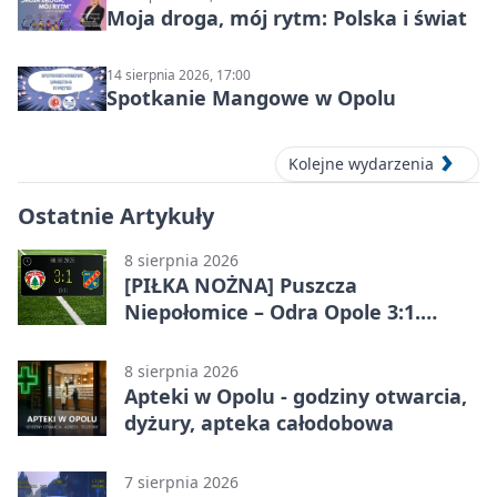
Moja droga, mój rytm: Polska i świat
14 sierpnia 2026, 17:00
Spotkanie Mangowe w Opolu
Kolejne wydarzenia
Ostatnie Artykuły
8 sierpnia 2026
[PIŁKA NOŻNA] Puszcza
Niepołomice – Odra Opole 3:1.
Porażka gości w 3. kolejce Betclic 1.
ligi
8 sierpnia 2026
Apteki w Opolu - godziny otwarcia,
dyżury, apteka całodobowa
7 sierpnia 2026