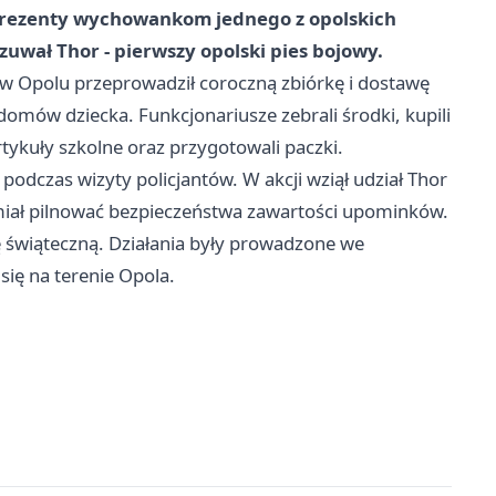
prezenty wychowankom jednego z opolskich
wał Thor - pierwszy opolski pies bojowy.
 w Opolu przeprowadził coroczną zbiórkę i dostawę
ów dziecka. Funkcjonariusze zebrali środki, kupili
tykuły szkolne oraz przygotowali paczki.
odczas wizyty policjantów. W akcji wziął udział Thor
y miał pilnować bezpieczeństwa zawartości upominków.
ję świąteczną. Działania były prowadzone we
ię na terenie Opola.