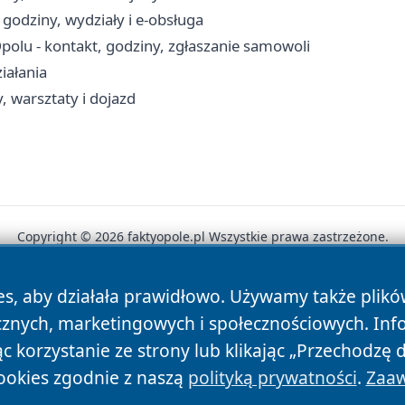
godziny, wydziały i e-obsługa
lu - kontakt, godziny, zgłaszanie samowoli
iałania
, warsztaty i dojazd
Copyright © 2026 faktyopole.pl Wszystkie prawa zastrzeżone.
es, aby działała prawidłowo. Używamy także plik
News
Autorzy
Polityka Prywatności
Polityka Cookie
cznych, marketingowych i społecznościowych. Inf
 korzystanie ze strony lub klikając „Przechodzę 
ookies zgodnie z naszą
polityką prywatności
.
Zaaw