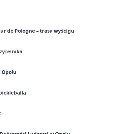
ur de Pologne – trasa wyścigu
zytelnika
w Opolu
pickleballa
t
 Twórczości Ludowej w Opolu