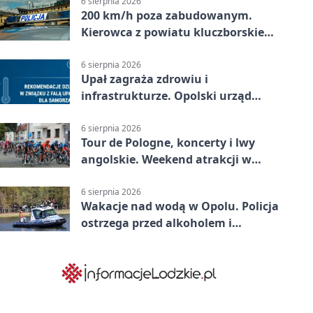
6 sierpnia 2026
200 km/h poza zabudowanym.
Kierowca z powiatu kluczborskiego
stracił uprawnienia
6 sierpnia 2026
Upał zagraża zdrowiu i
infrastrukturze. Opolski urząd
wydał zalecenia
6 sierpnia 2026
Tour de Pologne, koncerty i lwy
angolskie. Weekend atrakcji w
Opolu
6 sierpnia 2026
Wakacje nad wodą w Opolu. Policja
ostrzega przed alkoholem i
brawurą