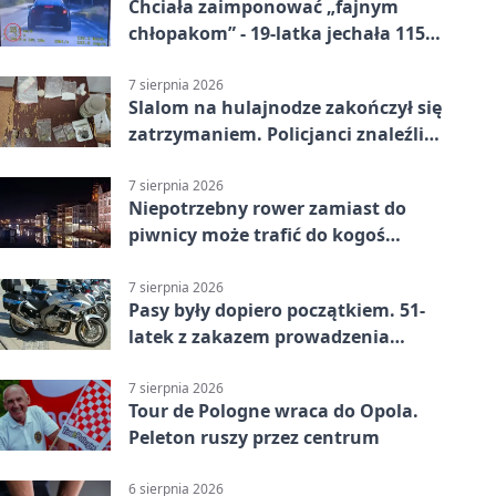
Chciała zaimponować „fajnym
chłopakom” - 19-latka jechała 115
km/h
7 sierpnia 2026
Slalom na hulajnodze zakończył się
zatrzymaniem. Policjanci znaleźli
narkotyki
7 sierpnia 2026
Niepotrzebny rower zamiast do
piwnicy może trafić do kogoś
innego
7 sierpnia 2026
Pasy były dopiero początkiem. 51-
latek z zakazem prowadzenia
zatrzymany
7 sierpnia 2026
Tour de Pologne wraca do Opola.
Peleton ruszy przez centrum
6 sierpnia 2026