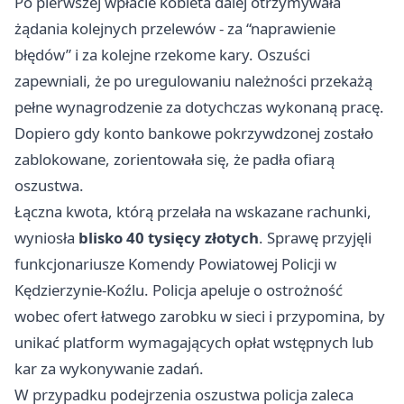
Po pierwszej wpłacie kobieta dalej otrzymywała
żądania kolejnych przelewów - za “naprawienie
błędów” i za kolejne rzekome kary. Oszuści
zapewniali, że po uregulowaniu należności przekażą
pełne wynagrodzenie za dotychczas wykonaną pracę.
Dopiero gdy konto bankowe pokrzywdzonej zostało
zablokowane, zorientowała się, że padła ofiarą
oszustwa.
Łączna kwota, którą przelała na wskazane rachunki,
wyniosła
blisko 40 tysięcy złotych
. Sprawę przyjęli
funkcjonariusze Komendy Powiatowej Policji w
Kędzierzynie-Koźlu. Policja apeluje o ostrożność
wobec ofert łatwego zarobku w sieci i przypomina, by
unikać platform wymagających opłat wstępnych lub
kar za wykonywanie zadań.
W przypadku podejrzenia oszustwa policja zaleca