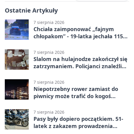
Ostatnie Artykuły
7 sierpnia 2026
Chciała zaimponować „fajnym
chłopakom” - 19-latka jechała 115
km/h
7 sierpnia 2026
Slalom na hulajnodze zakończył się
zatrzymaniem. Policjanci znaleźli
narkotyki
7 sierpnia 2026
Niepotrzebny rower zamiast do
piwnicy może trafić do kogoś
innego
7 sierpnia 2026
Pasy były dopiero początkiem. 51-
latek z zakazem prowadzenia
zatrzymany