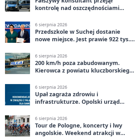
Fałszywy konsultant przejął
kontrolę nad oszczędnościami
mieszkanki Krapkowic
6 sierpnia 2026
Przedszkole w Suchej dostanie
nowe miejsce. Jest prawie 922 tys.
zł wsparcia
6 sierpnia 2026
200 km/h poza zabudowanym.
Kierowca z powiatu kluczborskiego
stracił uprawnienia
6 sierpnia 2026
Upał zagraża zdrowiu i
infrastrukturze. Opolski urząd
wydał zalecenia
6 sierpnia 2026
Tour de Pologne, koncerty i lwy
angolskie. Weekend atrakcji w