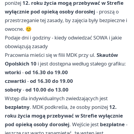
poniżej
12. roku życia mogą przebywać w Strefie
wyłącznie pod opieką osoby dorosłej
- proszą o
przestrzeganie tej zasady, by zajęcia były bezpieczne i
owocne. 😊
Podaje dni i godziny - kiedy odwiedzać SOWA i jakie
obowiązują zasady
Pracownia mieści się w filii MDK przy ul.
Skautów
Opolskich 10
i jest dostępna według stałego grafiku:
wtorki
-
od 16.30 do 19.00
czwartki
-
od 16.30 do 19.00
soboty
-
od 10.00 do 13.00
Wstęp dla indywidualnych zwiedzających jest
bezpłatny
. MDK podkreśla, że osoby poniżej
12.
roku życia mogą przebywać w Strefie wyłącznie
pod opieką osoby dorosłej
. Wejście jest
bezpłatne
-
jeszcze raz warto zapamiętać, że wstęp jest