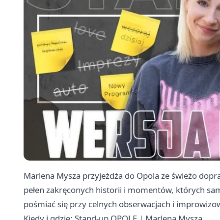
Marlena Mysza przyjeżdża do Opola ze świeżo do
pełen zakręconych historii i momentów, których sama
pośmiać się przy celnych obserwacjach i improwiz
Kiedy i gdzie: Stand-up OPOLE | Marlena Mysza