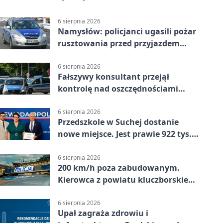
6 sierpnia 2026
Namysłów: policjanci ugasili pożar
rusztowania przed przyjazdem
strażaków
6 sierpnia 2026
Fałszywy konsultant przejął
kontrolę nad oszczędnościami
mieszkanki Krapkowic
6 sierpnia 2026
Przedszkole w Suchej dostanie
nowe miejsce. Jest prawie 922 tys.
zł wsparcia
6 sierpnia 2026
200 km/h poza zabudowanym.
Kierowca z powiatu kluczborskiego
stracił uprawnienia
6 sierpnia 2026
Upał zagraża zdrowiu i