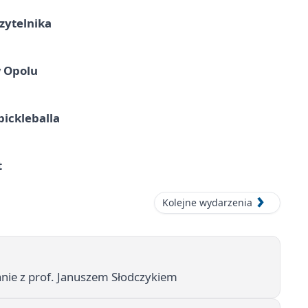
zytelnika
w Opolu
pickleballa
t
Kolejne wydarzenia
anie z prof. Januszem Słodczykiem