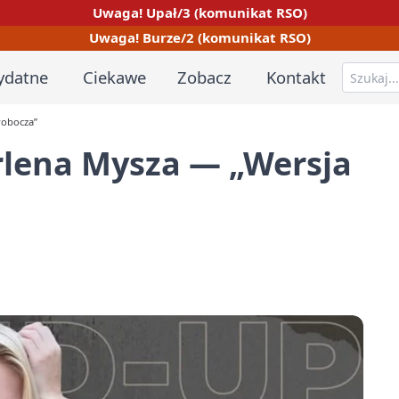
Uwaga! Upał/3 (komunikat RSO)
Uwaga! Burze/2 (komunikat RSO)
ydatne
Ciekawe
Zobacz
Kontakt
robocza”
lena Mysza — „Wersja