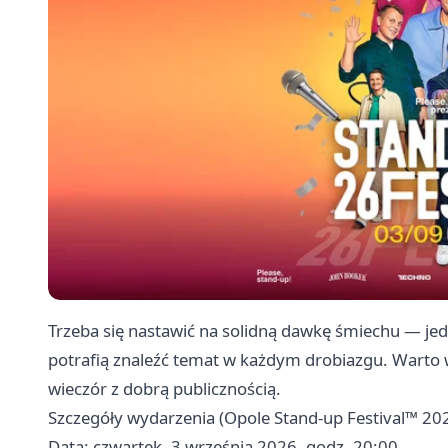
Trzeba się nastawić na solidną dawkę śmiechu — jede
potrafią znaleźć temat w każdym drobiazgu. Warto wy
wieczór z dobrą publicznością.
Szczegóły wydarzenia (Opole Stand-up Festival™ 20
Data: czwartek, 3 września 2026, godz. 20:00