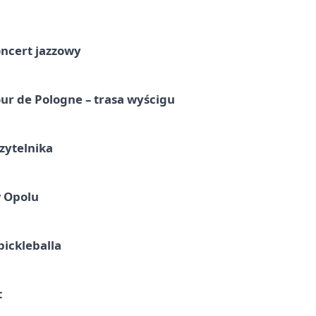
oncert jazzowy
ur de Pologne – trasa wyścigu
zytelnika
w Opolu
pickleballa
t