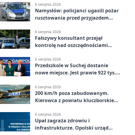
6 sierpnia 2026
Namysłów: policjanci ugasili pożar
rusztowania przed przyjazdem
strażaków
6 sierpnia 2026
Fałszywy konsultant przejął
kontrolę nad oszczędnościami
mieszkanki Krapkowic
6 sierpnia 2026
Przedszkole w Suchej dostanie
nowe miejsce. Jest prawie 922 tys.
zł wsparcia
6 sierpnia 2026
200 km/h poza zabudowanym.
Kierowca z powiatu kluczborskiego
stracił uprawnienia
6 sierpnia 2026
Upał zagraża zdrowiu i
infrastrukturze. Opolski urząd
wydał zalecenia