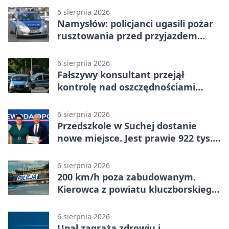
6 sierpnia 2026
Namysłów: policjanci ugasili pożar
rusztowania przed przyjazdem
strażaków
6 sierpnia 2026
Fałszywy konsultant przejął
kontrolę nad oszczędnościami
mieszkanki Krapkowic
6 sierpnia 2026
Przedszkole w Suchej dostanie
nowe miejsce. Jest prawie 922 tys.
zł wsparcia
6 sierpnia 2026
200 km/h poza zabudowanym.
Kierowca z powiatu kluczborskiego
stracił uprawnienia
6 sierpnia 2026
Upał zagraża zdrowiu i