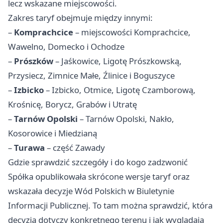
lecz wskazane miejscowości.
Zakres taryf obejmuje między innymi:
–
Komprachcice
– miejscowości Komprachcice,
Wawelno, Domecko i Ochodze
–
Prószków
– Jaśkowice, Ligotę Prószkowską,
Przysiecz, Zimnice Małe, Źlinice i Boguszyce
–
Izbicko
– Izbicko, Otmice, Ligotę Czamborową,
Krośnicę, Borycz, Grabów i Utratę
–
Tarnów Opolski
–
Tarnów
Opolski, Nakło,
Kosorowice i Miedzianą
–
Turawa
– część Zawady
Gdzie sprawdzić szczegóły i do kogo zadzwonić
Spółka opublikowała skrócone wersje taryf oraz
wskazała decyzje Wód Polskich w Biuletynie
Informacji Publicznej. To tam można sprawdzić, która
decyzja dotyczy konkretnego terenu i jak wyglądają