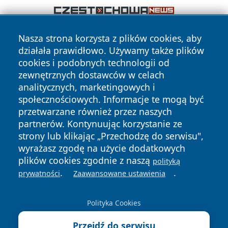
Nasza strona korzysta z plików cookies, aby
działała prawidłowo. Używamy także plików
cookies i podobnych technologii od
zewnętrznych dostawców w celach
analitycznych, marketingowych i
Copyright © 2026 faktyopole.pl Wszystkie prawa zastrzeżone.
społecznościowych. Informacje te mogą być
przetwarzane również przez naszych
partnerów. Kontynuując korzystanie ze
Polityka
Polityka
strony lub klikając „Przechodzę do serwisu",
News
Autorzy
Prywatności
Cookies
wyrażasz zgodę na użycie dodatkowych
plików cookies zgodnie z naszą
polityką
.
.
prywatności
Zaawansowane ustawienia
Polityka Cookies
Przejdź do serwisu