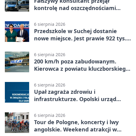
Fałszywy konsultant przejął
kontrolę nad oszczędnościami
mieszkanki Krapkowic
6 sierpnia 2026
Przedszkole w Suchej dostanie
nowe miejsce. Jest prawie 922 tys.
zł wsparcia
6 sierpnia 2026
200 km/h poza zabudowanym.
Kierowca z powiatu kluczborskiego
stracił uprawnienia
6 sierpnia 2026
Upał zagraża zdrowiu i
infrastrukturze. Opolski urząd
wydał zalecenia
6 sierpnia 2026
Tour de Pologne, koncerty i lwy
angolskie. Weekend atrakcji w