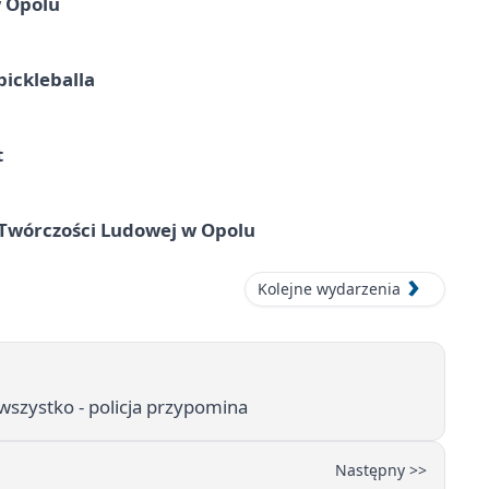
w Opolu
pickleballa
t
 Twórczości Ludowej w Opolu
Kolejne wydarzenia
szystko - policja przypomina
Następny >>