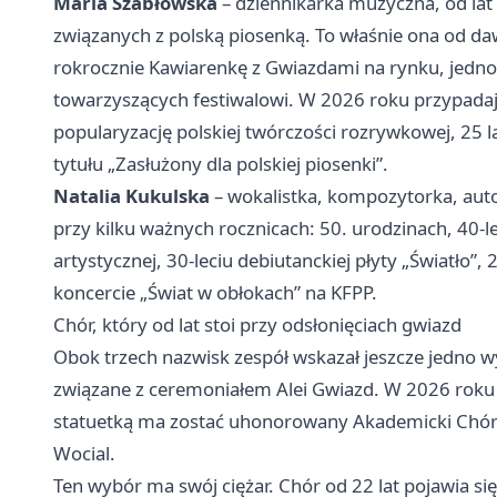
Maria Szabłowska
– dziennikarka muzyczna, od lat
związanych z polską piosenką. To właśnie ona od d
rokrocznie Kawiarenkę z Gwiazdami na rynku, jedno
towarzyszących festiwalowi. W 2026 roku przypadają
popularyzację polskiej twórczości rozrywkowej, 25 l
tytułu „Zasłużony dla polskiej piosenki”.
Natalia Kukulska
– wokalistka, kompozytorka, auto
przy kilku ważnych rocznicach: 50. urodzinach, 40-l
artystycznej, 30-leciu debiutanckiej płyty „Światło”,
koncercie „Świat w obłokach” na KFPP.
Chór, który od lat stoi przy odsłonięciach gwiazd
Obok trzech nazwisk zespół wskazał jeszcze jedno w
związane z ceremoniałem Alei Gwiazd. W 2026 roku 
statuetką ma zostać uhonorowany Akademicki Chór 
Wocial.
Ten wybór ma swój ciężar. Chór od 22 lat pojawia si