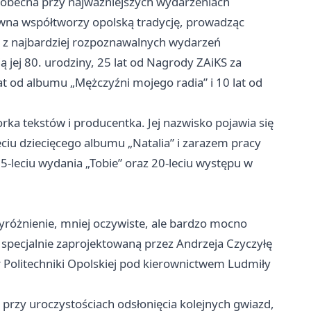
 obecna przy najważniejszych wydarzeniach
awna współtworzy opolską tradycję, prowadząc
 z najbardziej rozpoznawalnych wydarzeń
 jej 80. urodziny, 25 lat od Nagrody ZAiKS za
at od albumu „Mężczyźni mojego radia” i 10 lat od
rka tekstów i producentka. Jej nazwisko pojawia się
eciu dziecięcego albumu „Natalia” i zarazem pracy
 25-leciu wydania „Tobie” oraz 20-leciu występu w
yróżnienie, mniej oczywiste, ale bardzo mocno
specjalnie zaprojektowaną przez Andrzeja Czyczyłę
Politechniki Opolskiej pod kierownictwem Ludmiły
ę przy uroczystościach odsłonięcia kolejnych gwiazd,