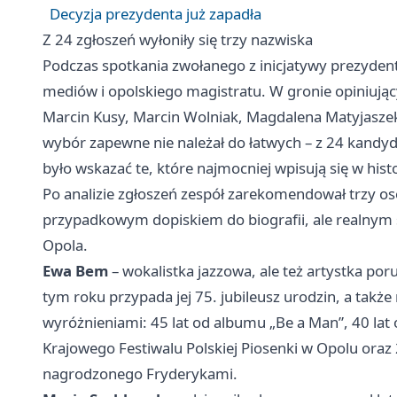
Decyzja prezydenta już zapadła
Z 24 zgłoszeń wyłoniły się trzy nazwiska
Podczas spotkania zwołanego z inicjatywy prezydenta
mediów i opolskiego magistratu. W gronie opiniujący
Marcin Kusy, Marcin Wolniak, Magdalena Matyjaszek 
wybór zapewne nie należał do łatwych – z 24 kandyd
było wskazać te, które najmocniej wpisują się w hist
Po analizie zgłoszeń zespół zarekomendował trzy oso
przypadkowym dopiskiem do biografii, ale realnym 
Opola.
Ewa Bem
– wokalistka jazzowa, ale też artystka p
tym roku przypada jej 75. jubileusz urodzin, a także
wyróżnieniami: 45 lat od albumu „Be a Man”, 40 lat
Krajowego Festiwalu Polskiej Piosenki w Opolu oraz 
nagrodzonego Fryderykami.