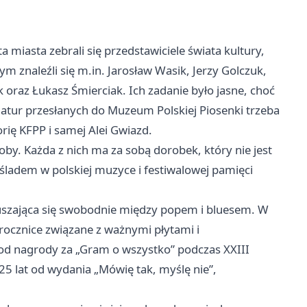
 miasta zebrali się przedstawiciele świata kultury,
m znaleźli się m.in. Jarosław Wasik, Jerzy Golczuk,
oraz Łukasz Śmierciak. Ich zadanie było jasne, choć
atur przesłanych do Muzeum Polskiej Piosenki trzeba
orię KFPP i samej Alei Gwiazd.
by. Każda z nich ma za sobą dorobek, który nie jest
śladem w polskiej muzyce i festiwalowej pamięci
oruszająca się swobodnie między popem i bluesem. W
 rocznice związane z ważnymi płytami i
 od nagrody za „Gram o wszystko” podczas XXIII
25 lat od wydania „Mówię tak, myślę nie”,