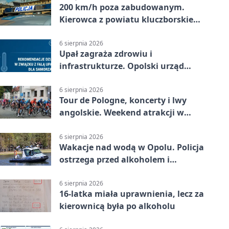
200 km/h poza zabudowanym.
Kierowca z powiatu kluczborskiego
stracił uprawnienia
6 sierpnia 2026
Upał zagraża zdrowiu i
infrastrukturze. Opolski urząd
wydał zalecenia
6 sierpnia 2026
Tour de Pologne, koncerty i lwy
angolskie. Weekend atrakcji w
Opolu
6 sierpnia 2026
Wakacje nad wodą w Opolu. Policja
ostrzega przed alkoholem i
brawurą
6 sierpnia 2026
16-latka miała uprawnienia, lecz za
kierownicą była po alkoholu